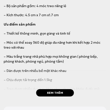
– Bộ sản phẩm gồm: 4 móc treo riêng lẻ
– Kích thước: 4.5 cm x 7 cm x1.7 cm
Ưu điểm sản phẩm
– Thiết kế thông minh, gọn gàng và tinh tế
– Móc có thể xoay 360 độ giúp đa năng hơn khi kết hợp 2 móc
treo với nhau
– Màu trắng trang nhã phù hợp mọi không gian ( phòng bếp,
phòng khách, phòng ngủ, phòng tắm)
– Dán được trên nhiều bề mặt khác nhau
– Chịu được tải trọng đến 1.5kg
– Treo được nhiều dụng cụ khác nhau như chìa khóa, ô dù, mũ
XEM THÊM
hoặc các đồ dùng trong nhà bếp, nhà tắm,toillet.