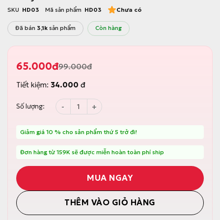
SKU
HD03
Mã sản phẩm
HD03
Chưa có
Đã bán
3,1k
sản phẩm
Còn hàng
65.000
đ
99.000
đ
G
G
i
i
Tiết kiệm:
34.000
đ
á
á
g
h
ố
i
Bộ 4 chiếc móc treo dán tường đa năng Parro
Số lượng:
c
ệ
l
n
à
t
:
ạ
Giảm giá 10 % cho sản phẩm thứ 5 trở đi!
9
i
9
l
Đơn hàng từ 159K sẽ được miễn hoàn toàn phí ship
.
à
0
:
0
6
MUA NGAY
0
5
đ
.
.
0
THÊM VÀO GIỎ HÀNG
0
0
đ