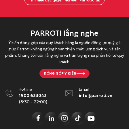
.
à
Tìm hiểu đặc quyền Hội viên ParrotiClub
0
:
0
6
0
5
đ
.
PARROTI lắng nghe
.
0
Ý kiến đóng góp của quý khách hàng là nguồn động lực quý giá
0
giúp Parroti không ngừng hoàn thiện chất lượng dịch vụ và sản
0
phẩm. Chúng tôi luôn lắng nghe và trân trọng mọi phản hồi từ quý
đ
khách.
.
ĐÓNG GÓP Ý KIẾN
Hotline
Email
1900 633043
info@parroti.vn
(8:30 - 22:00)