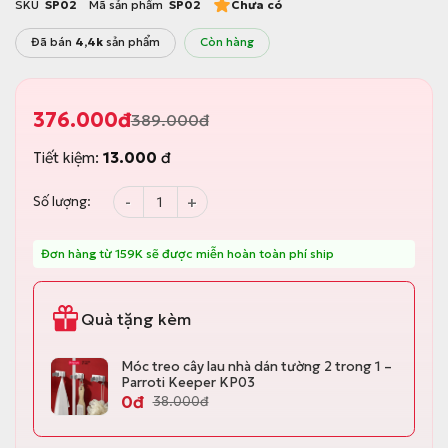
SKU
SP02
Mã sản phẩm
SP02
Chưa có
Đã bán
4,4k
sản phẩm
Còn hàng
376.000
đ
389.000
đ
G
G
i
i
Tiết kiệm:
13.000
đ
á
á
g
h
ố
i
Cây lau nhà phun sương tự vắt không cần thùn
Số lượng:
c
ệ
l
n
à
t
:
ạ
Đơn hàng từ 159K sẽ được miễn hoàn toàn phí ship
3
i
8
l
9
à
.
:
Quà tặng kèm
0
3
0
7
0
6
Móc treo cây lau nhà dán tường 2 trong 1 –
đ
.
Parroti Keeper KP03
.
0
0
đ
38.000
đ
0
0
đ