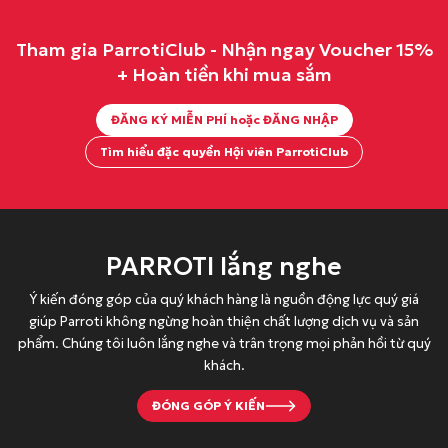
à
t
:
ạ
Tham gia ParrotiClub - Nhận ngay Voucher 15%
1
i
+ Hoàn tiền khi mua sắm
0
l
5
à
ĐĂNG KÝ MIỄN PHÍ hoặc ĐĂNG NHẬP
.
:
Tìm hiểu đặc quyền Hội viên ParrotiClub
0
6
0
5
0
.
đ
0
PARROTI lắng nghe
.
0
0
Ý kiến đóng góp của quý khách hàng là nguồn động lực quý giá
đ
giúp Parroti không ngừng hoàn thiện chất lượng dịch vụ và sản
phẩm. Chúng tôi luôn lắng nghe và trân trọng mọi phản hồi từ quý
.
khách.
ĐÓNG GÓP Ý KIẾN