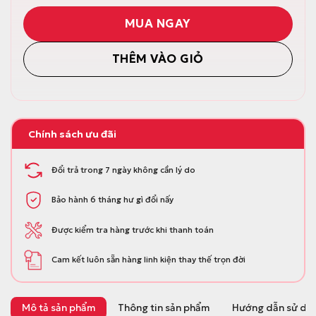
.
MUA NGAY
THÊM VÀO GIỎ
Chính sách ưu đãi
Đổi trả trong 7 ngày không cần lý do
Bảo hành 6 tháng hư gì đổi nấy
Được kiểm tra hàng trước khi thanh toán
Cam kết luôn sẵn hàng linh kiện thay thế trọn đời
Mô tả sản phẩm
Thông tin sản phẩm
Hướng dẫn sử dụ