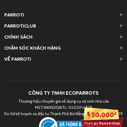
PARROTI
PARROTICLUB
CHÍNH SÁCH
CHĂM SÓC KHÁCH HÀNG
VỀ PARROTI
CÔNG TY TNHH ECOPARROTS
Thương hiệu chuyên gia về dụng cụ vệ sinh nhà cửa
MST/ĐKKD/QĐTL: 0402014323
30.000
đ
Do Sở kế hoạch và đầu tư Thành Phố Đà Nẵng cấp ngày 20/11/2019
Tham gia
Parroti Club