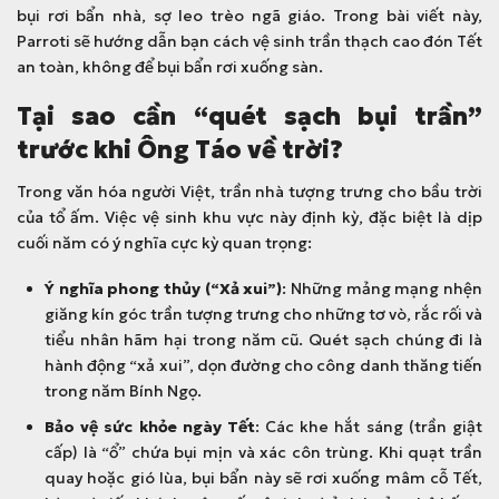
bụi rơi bẩn nhà, sợ leo trèo ngã giáo. Trong bài viết này,
Parroti sẽ hướng dẫn bạn cách vệ sinh trần thạch cao đón Tết
an toàn, không để bụi bẩn rơi xuống sàn.
Tại sao cần “quét sạch bụi trần”
trước khi Ông Táo về trời?
Trong văn hóa người Việt, trần nhà tượng trưng cho bầu trời
của tổ ấm. Việc vệ sinh khu vực này định kỳ, đặc biệt là dịp
cuối năm có ý nghĩa cực kỳ quan trọng:
Ý nghĩa phong thủy (“Xả xui”)
: Những mảng mạng nhện
giăng kín góc trần tượng trưng cho những tơ vò, rắc rối và
tiểu nhân hãm hại trong năm cũ. Quét sạch chúng đi là
hành động “xả xui”, dọn đường cho công danh thăng tiến
trong năm Bính Ngọ.
Bảo vệ sức khỏe ngày Tết
: Các khe hắt sáng (trần giật
cấp) là “ổ” chứa bụi mịn và xác côn trùng. Khi quạt trần
quay hoặc gió lùa, bụi bẩn này sẽ rơi xuống mâm cỗ Tết,