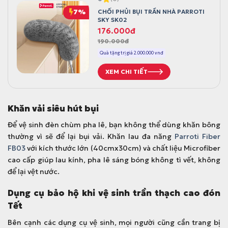
7%
CHỔI PHỦI BỤI TRẦN NHÀ PARROTI
SKY SK02
G
G
176.000
đ
190.000
đ
i
i
á
á
Quà tặng trị giá 2.000.000 vnđ
g
h
XEM CHI TIẾT
ố
i
c
ệ
l
n
Khăn vải siêu hút bụi
à
t
:
ạ
Để vệ sinh đèn chùm pha lê, bạn không thể dùng khăn bông
1
i
thường vì sẽ để lại bụi vải.
Khăn lau đa năng
Parroti Fiber
9
l
FB03
với kích thước lớn (40cmx30cm) và chất liệu Microfiber
0
à
cao cấp giúp lau kính, pha lê sáng bóng không tì vết, không
.
:
để lại vệt nước.
0
1
Dụng cụ bảo hộ khi vệ sinh trần thạch cao đón
0
7
Tết
0
6
đ
.
Bên cạnh các dụng cụ vệ sinh, mọi người cũng cần trang bị