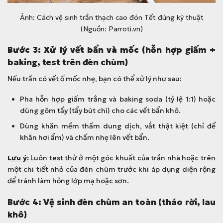
Ảnh: Cách vệ sinh trần thạch cao đón Tết đúng kỹ thuật
(Nguồn: Parroti.vn)
Bước 3: Xử lý vết bẩn và mốc (hỗn hợp giấm +
baking, test trên đèn chùm)
Nếu trần có vết ố mốc nhẹ, bạn có thể xử lý như sau:
Pha hỗn hợp giấm trắng và baking soda (tỷ lệ 1:1) hoặc
dùng gôm tẩy (tẩy bút chì) cho các vết bẩn khô.
Dùng khăn mềm thấm dung dịch, vắt thật kiệt (chỉ để
khăn hơi ẩm) và chấm nhẹ lên vết bẩn.
Lưu ý:
Luôn test thử ở một góc khuất của trần nhà hoặc trên
một chi tiết nhỏ của đèn chùm trước khi áp dụng diện rộng
để tránh làm hỏng lớp mạ hoặc sơn.
Bước 4: Vệ sinh đèn chùm an toàn (tháo rời, lau
khô)