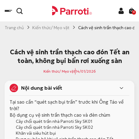
C
h
0
u
y
Trang chủ
Kiến thức/ Mẹo vặt
Cách vệ sinh trần thạch cao đó
ể
n
đ
Cách vệ sinh trần thạch cao đón Tết an
ế
toàn, không bụi bẩn rơi xuống sàn
n
Kiến thức/ Mẹo vặt
14/01/2026
n
ộ
Nội dung bài viết
i
d
Tại sao cần “quét sạch bụi trần” trước khi Ông Táo về
u
trời?
n
Bộ dụng cụ vệ sinh trần thạch cao và đèn chùm
g
Cây chổi quét trần nhà Parroti Sky SK01
Cây chổi quét trần nhà Parroti Sky SK02
Khăn vải siêu hút bụi