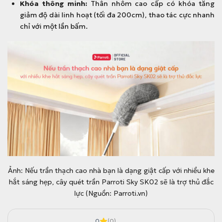
.
0
Khóa thông minh:
Thân nhôm cao cấp có khóa tăng
0
giảm độ dài linh hoạt (tối đa 200cm), thao tác cực nhanh
0
chỉ với một lần bấm.
đ
.
Ảnh: Nếu trần thạch cao nhà bạn là dạng giật cấp với nhiều khe
hắt sáng hẹp, cây quét trần Parroti Sky SK02 sẽ là trợ thủ đắc
lực (Nguồn: Parroti.vn)
0
(0)