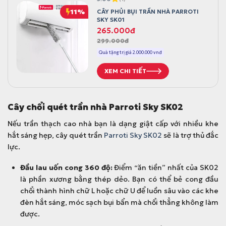
11%
CÂY PHỦI BỤI TRẦN NHÀ PARROTI
SKY SK01
G
G
265.000
đ
299.000
đ
i
i
á
á
Quà tặng trị giá 2.000.000 vnđ
g
h
XEM CHI TIẾT
ố
i
c
ệ
l
n
Cây chổi quét trần nhà Parroti Sky SK02
à
t
:
ạ
Nếu trần thạch cao nhà bạn là dạng giật cấp với nhiều khe
2
i
hắt sáng hẹp,
cây quét trần
Parroti Sky SK02
sẽ là trợ thủ đắc
9
l
lực.
9
à
Đầu lau uốn cong 360 độ:
Điểm “ăn tiền” nhất của SK02
.
:
là phần xương bằng thép dẻo. Bạn có thể bẻ cong đầu
0
2
chổi thành hình chữ L hoặc chữ U để luồn sâu vào các khe
0
6
đèn hắt sáng, móc sạch bụi bẩn mà chổi thẳng không làm
0
5
được.
đ
.