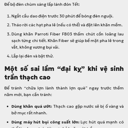
Để bộ đèn chùm sáng lấp lánh đón Tết:
Ngắt cầu dao điện trước 30 phút để bóng đèn nguội.
Tháo rời các hạt pha lê (nếu có thể) và đặt lên khăn mềm.
Dùng khăn Parroti Fiber FB03 thấm chút cồn loãng lau
sạch từng chi tiết. Khăn Fiber sẽ giúp bề mặt pha lê trong
vắt, không vương bụi vải.
Lắp lại đèn và bật thử.
Một số sai lầm “đại kỵ” khi vệ sinh
trần thạch cao
Để tránh “chữa lợn lành thành lợn què” ngay trước thềm
năm mới, bạn cần tránh:
Dùng khăn quá ướt:
Thạch cao gặp nước sẽ bị ố vàng và
bở mục rất nhanh.
Dùng máy hút bụi công suất lớn:
Lực hút quá mạnh có