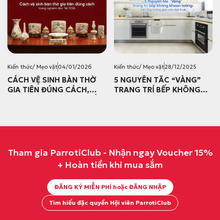
Kiến thức/ Mẹo vặt
04/01/2026
Kiến thức/ Mẹo vặt
28/12/2025
CÁCH VỆ SINH BÀN THỜ
5 NGUYÊN TẮC “VÀNG”
GIA TIÊN ĐÚNG CÁCH,
TRANG TRÍ BẾP KHÔNG
TRANG NGHIÊM ĐÓN TẾT
KHOAN TƯỜNG: MỞ RỘNG
2026
KHÔNG GIAN CHO NHÀ
THUÊ
Tham gia ParrotiClub - Nhận ngay Voucher 15%
+ Hoàn tiền khi mua sắm
ĐĂNG KÝ MIỄN PHÍ hoặc ĐĂNG NHẬP
Tìm hiểu đặc quyền Hội viên ParrotiClub