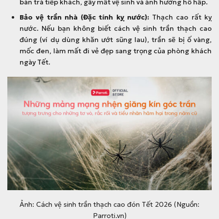
bàn trà tiếp khách, gây mất vệ sinh và ảnh hưởng hô hấp.
Bảo vệ trần nhà (Đặc tính kỵ nước):
Thạch cao rất kỵ
nước. Nếu bạn không biết cách vệ sinh trần thạch cao
đúng (ví dụ dùng khăn ướt sũng lau), trần sẽ bị ố vàng,
mốc đen, làm mất đi vẻ đẹp sang trọng của phòng khách
ngày Tết.
Ảnh: Cách vệ sinh trần thạch cao đón Tết 2026 (Nguồn:
Parroti.vn)