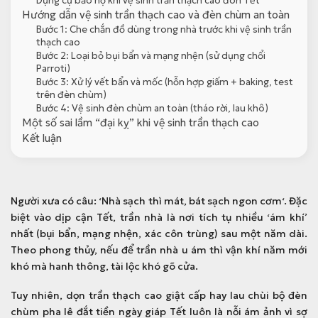
Dụng cụ bảo hộ khi vệ sinh trần thạch cao đón Tết
Hướng dẫn vệ sinh trần thạch cao và đèn chùm an toàn
Bước 1: Che chắn đồ dùng trong nhà trước khi vệ sinh trần
thạch cao
Bước 2: Loại bỏ bụi bẩn và mạng nhện (sử dụng chổi
Parroti)
Bước 3: Xử lý vết bẩn và mốc (hỗn hợp giấm + baking, test
trên đèn chùm)
Bước 4: Vệ sinh đèn chùm an toàn (tháo rời, lau khô)
Một số sai lầm “đại kỵ” khi vệ sinh trần thạch cao
Kết luận
Người xưa có câu: ‘
Nhà sạch thì mát, bát sạch ngon cơm
‘. Đặc
biệt vào dịp cận Tết, trần nhà là nơi tích tụ nhiều ‘ám khí’
nhất (bụi bẩn, mạng nhện, xác côn trùng) sau một năm dài.
Theo phong thủy, nếu để trần nhà u ám thì vận khí năm mới
khó mà hanh thông, tài lộc khó gõ cửa.
Tuy nhiên, dọn trần thạch cao giật cấp hay lau chùi bộ đèn
chùm pha lê đắt tiền ngày giáp Tết luôn là nỗi ám ảnh vì sợ