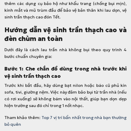
.
0
thêm các dụng cụ bảo hộ như khẩu trang (chống bụi mịn),
0
kính mắt và mũ trùm đầu để bảo vệ bản thân khi lau dọn, vệ
0
sinh trần thạch cao đón Tết.
đ
.
Hướng dẫn vệ sinh trần thạch cao và
đèn chùm an toàn
Dưới đây là cách lau trần nhà không bụi theo quy trình 4
bước chuẩn chuyên gia:
Bước 1: Che chắn đồ dùng trong nhà trước khi
vệ sinh trần thạch cao
Trước khi bắt đầu, hãy dùng bạt nilon hoặc báo cũ phủ kín
sofa, tivi, giường nệm. Việc này đảm bảo bụi từ trần nhà (nếu
có rơi xuống) sẽ không bám vào nội thất, giúp bạn dọn dẹp
hiện trường sau đó chỉ trong 1 nốt nhạc.
Tham khảo thêm:
Top 7 vị trí bẩn nhất trong nhà bạn thường
bỏ quên