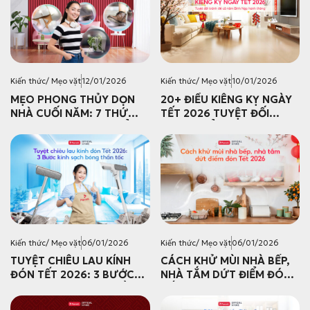
Kiến thức/ Mẹo vặt
12/01/2026
Kiến thức/ Mẹo vặt
10/01/2026
MẸO PHONG THỦY DỌN
20+ ĐIỀU KIÊNG KỴ NGÀY
NHÀ CUỐI NĂM: 7 THỨ
TẾT 2026 TUYỆT ĐỐI
PHẢI VỨT BỎ NGAY ĐỂ
TRÁNH ĐỂ CẢ NĂM BÍNH
RƯỚC TÀI LỘC VÀO NHÀ
NGỌ HANH THÔNG
TẾT 2026
Kiến thức/ Mẹo vặt
06/01/2026
Kiến thức/ Mẹo vặt
06/01/2026
TUYỆT CHIÊU LAU KÍNH
CÁCH KHỬ MÙI NHÀ BẾP,
ĐÓN TẾT 2026: 3 BƯỚC
NHÀ TẮM DỨT ĐIỂM ĐÓN
KÍNH SẠCH BÓNG THẦN
TẾT 2026
TỐC