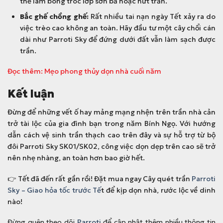
thể làm bong tróc lớp sơn bả hoặc nứt trần.
Bắc ghế chồng ghế:
Rất nhiều tai nạn ngày Tết xảy ra do
việc trèo cao không an toàn. Hãy đầu tư một cây chổi cán
dài như Parroti Sky để đứng dưới đất vẫn làm sạch được
trần.
Đọc thêm: Mẹo phong thủy dọn nhà cuối năm
Kết luận
Đừng để những vết ố hay mảng mạng nhện trên trần nhà cản
trở tài lộc của gia đình bạn trong năm Bính Ngọ. Với hướng
dẫn cách vệ sinh trần thạch cao trên đây và sự hỗ trợ từ bộ
đôi Parroti Sky SK01/SK02, công việc dọn dẹp trên cao sẽ trở
nên nhẹ nhàng, an toàn hơn bao giờ hết.
👉 Tết đã đến rất gần rồi! Đặt mua ngay Cây quét trần
Parroti
Sky – Giao hỏa tốc trước Tế
t để kịp dọn nhà, rước lộc về dinh
nào!
Đừng quên theo dõi
Parroti
để cập nhật thêm nhiều thông tin