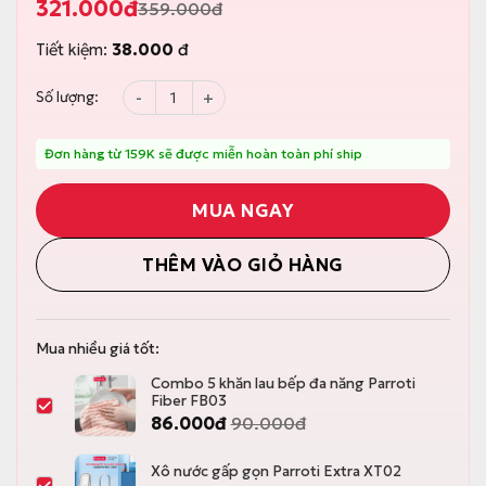
321.000
đ
359.000
đ
G
G
i
i
Tiết kiệm:
38.000
đ
á
á
g
h
ố
i
Cây lau kính phun sương, tích hợp gạt nước, t
Số lượng:
c
ệ
l
n
à
t
:
ạ
Đơn hàng từ 159K sẽ được miễn hoàn toàn phí ship
3
i
5
l
9
à
MUA NGAY
.
:
0
3
0
2
THÊM VÀO GIỎ HÀNG
0
1
đ
.
.
0
0
0
Mua nhiều giá tốt:
đ
.
Combo 5 khăn lau bếp đa năng Parroti
Fiber FB03
86.000
đ
90.000
đ
Xô nước gấp gọn Parroti Extra XT02