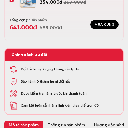
234.000
đ
239.000
đ
Tổng cộng
3
sản phẩm
MUA CÙNG
641.000
đ
688.000
đ
Chính sách ưu đãi
Đổi trả trong 7 ngày không cần lý do
Bảo hành 6 tháng hư gì đổi nấy
Được kiểm tra hàng trước khi thanh toán
Cam kết luôn sẵn hàng linh kiện thay thế trọn đời
Mô tả sản phẩm
Thông tin sản phẩm
Hướng dẫn sử dụ