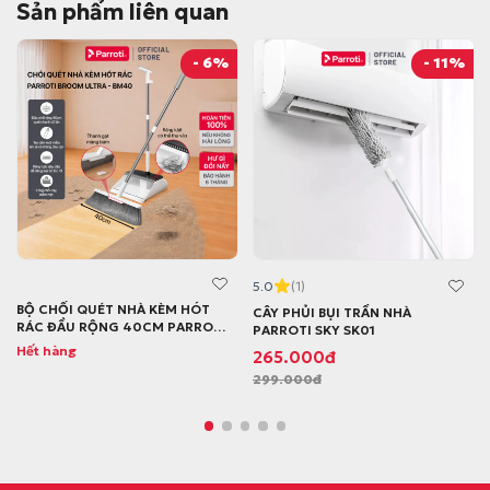
Sản phẩm liên quan
- 6%
- 11%
5.0
(1)
BỘ CHỔI QUÉT NHÀ KÈM HÓT
CÂY PHỦI BỤI TRẦN NHÀ
RÁC ĐẦU RỘNG 40CM PARROTI
PARROTI SKY SK01
BROOM ULTRA - BM40
Hết hàng
G
G
265.000
đ
299.000
đ
i
i
á
á
g
h
ố
i