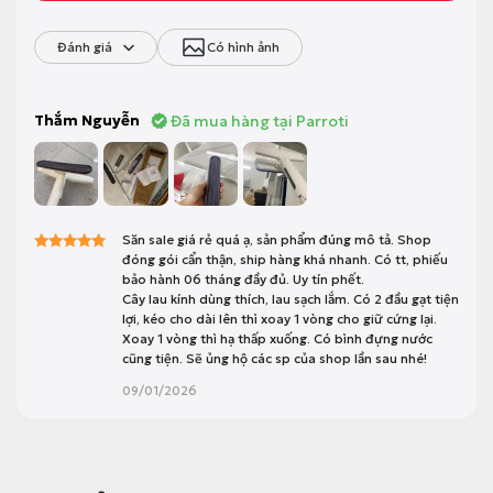
Đánh giá
Có hình ảnh
Đã mua hàng tại Parroti
Thắm Nguyễn
Săn sale giá rẻ quá ạ, sản phẩm đúng mô tả. Shop
đóng gói cẩn thận, ship hàng khá nhanh. Có tt, phiếu
Được xếp
hạng
5
5 sao
bảo hành 06 tháng đầy đủ. Uy tín phết.
Cây lau kính dùng thích, lau sạch lắm. Có 2 đầu gạt tiện
lợi, kéo cho dài lên thì xoay 1 vòng cho giữ cứng lại.
Xoay 1 vòng thì hạ thấp xuống. Có bình đựng nước
cũng tiện. Sẽ ủng hộ các sp của shop lần sau nhé!
09/01/2026