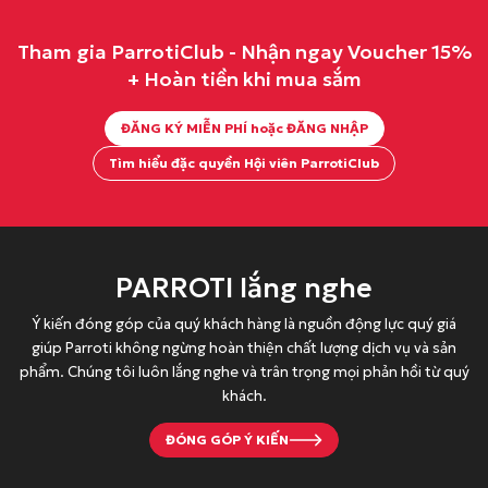
c
ệ
l
n
Tham gia ParrotiClub - Nhận ngay Voucher 15%
à
t
+ Hoàn tiền khi mua sắm
:
ạ
2
i
ĐĂNG KÝ MIỄN PHÍ hoặc ĐĂNG NHẬP
9
l
9
à
Tìm hiểu đặc quyền Hội viên ParrotiClub
.
:
0
2
0
6
0
5
PARROTI lắng nghe
đ
.
Ý kiến đóng góp của quý khách hàng là nguồn động lực quý giá
.
0
giúp Parroti không ngừng hoàn thiện chất lượng dịch vụ và sản
0
phẩm. Chúng tôi luôn lắng nghe và trân trọng mọi phản hồi từ quý
0
khách.
đ
.
ĐÓNG GÓP Ý KIẾN