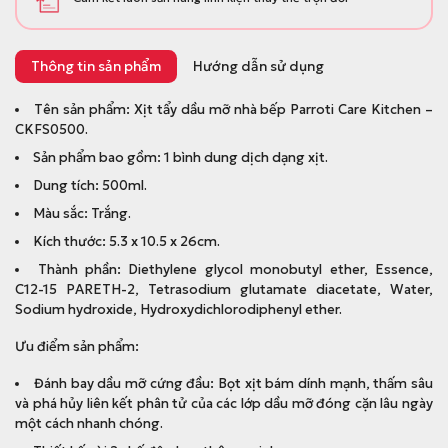
Thông tin sản phẩm
Hướng dẫn sử dụng
Tên sản phẩm: Xịt tẩy dầu mỡ nhà bếp Parroti Care Kitchen –
CKFS0500.
Sản phẩm bao gồm: 1 bình dung dịch dạng xịt.
Dung tích: 500ml.
Màu sắc: Trắng.
Kích thước: 5.3 x 10.5 x 26cm.
Thành phần: Diethylene glycol monobutyl ether, Essence,
C12-15 PARETH-2, Tetrasodium glutamate diacetate, Water,
Sodium hydroxide, Hydroxydichlorodiphenyl ether.
Ưu điểm sản phẩm:
Đánh bay dầu mỡ cứng đầu: Bọt xịt bám dính mạnh, thấm sâu
và phá hủy liên kết phân tử của các lớp dầu mỡ đóng cặn lâu ngày
một cách nhanh chóng.