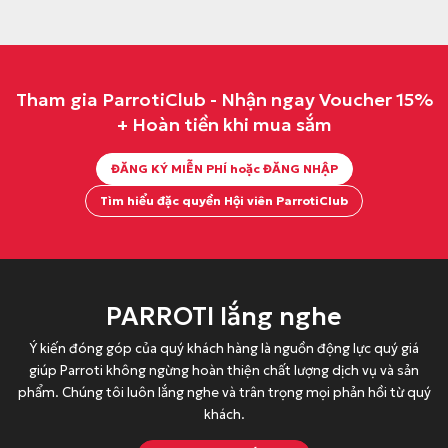
g
h
ố
i
ố
i
c
ệ
c
ệ
l
n
l
n
Tham gia ParrotiClub - Nhận ngay Voucher 15%
à
t
à
t
+ Hoàn tiền khi mua sắm
:
ạ
:
ạ
8
i
2
i
ĐĂNG KÝ MIỄN PHÍ hoặc ĐĂNG NHẬP
0
l
9
l
.
à
9
à
Tìm hiểu đặc quyền Hội viên ParrotiClub
0
:
.
:
0
7
0
2
0
7
0
6
đ
.
0
5
PARROTI lắng nghe
.
0
đ
.
0
Ý kiến đóng góp của quý khách hàng là nguồn động lực quý giá
.
0
giúp Parroti không ngừng hoàn thiện chất lượng dịch vụ và sản
0
0
phẩm. Chúng tôi luôn lắng nghe và trân trọng mọi phản hồi từ quý
đ
0
khách.
.
đ