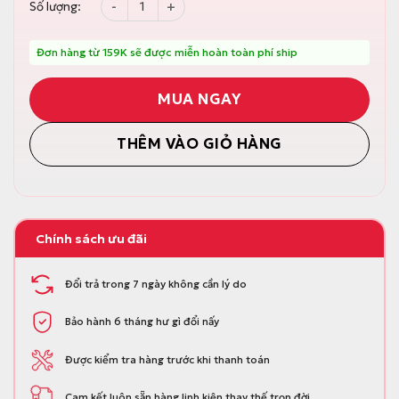
Chai xịt tẩy dầu mỡ nhà bếp Parroti Care Kit
Số lượng:
c
ệ
l
n
à
t
:
ạ
Đơn hàng từ 159K sẽ được miễn hoàn toàn phí ship
1
i
0
l
0
à
MUA NGAY
.
:
0
8
0
5
THÊM VÀO GIỎ HÀNG
0
.
đ
0
.
0
0
đ
.
Chính sách ưu đãi
Đổi trả trong 7 ngày không cần lý do
Bảo hành 6 tháng hư gì đổi nấy
Được kiểm tra hàng trước khi thanh toán
Cam kết luôn sẵn hàng linh kiện thay thế trọn đời