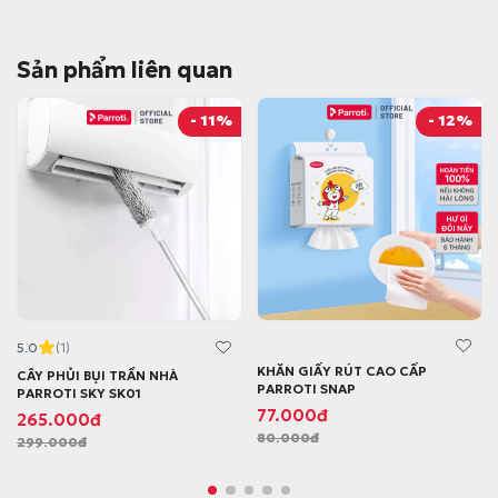
Sản phẩm liên quan
- 11%
- 12%
5.0
(1)
KHĂN GIẤY RÚT CAO CẤP
CÂY PHỦI BỤI TRẦN NHÀ
PARROTI SNAP
PARROTI SKY SK01
G
G
77.000
đ
G
G
265.000
đ
80.000
đ
i
i
299.000
đ
i
i
á
á
á
á
g
h