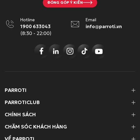
.
ĐÓNG GÓP Ý KIẾN
Hotline
Email
1900 633043
info@parroti.vn
(8:30 - 22:00)
PARROTI
PARROTICLUB
CHÍNH SÁCH
CHĂM SÓC KHÁCH HÀNG
VỀ PARROTI