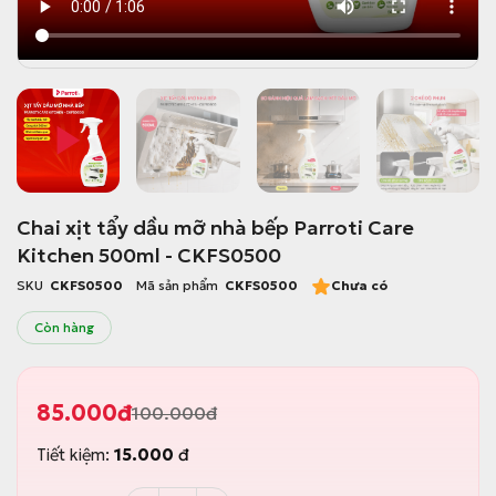
Chai xịt tẩy dầu mỡ nhà bếp Parroti Care
Kitchen 500ml - CKFS0500
SKU
CKFS0500
Mã sản phẩm
CKFS0500
Chưa có
Còn hàng
85.000
đ
100.000
đ
G
G
i
i
Tiết kiệm:
15.000
đ
á
á
g
h
ố
i