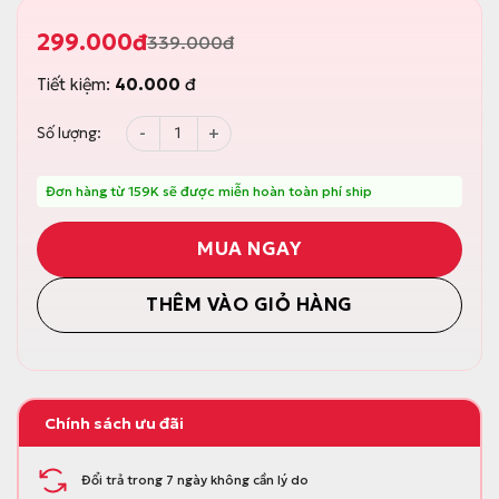
299.000
đ
339.000
đ
G
G
i
i
Tiết kiệm:
40.000
đ
á
á
g
h
ố
i
Cây lau thay thế dùng cho bộ lau nhà Parroti P
Số lượng:
c
ệ
l
n
à
t
:
ạ
Đơn hàng từ 159K sẽ được miễn hoàn toàn phí ship
3
i
3
l
9
à
MUA NGAY
.
:
0
2
0
9
THÊM VÀO GIỎ HÀNG
0
9
đ
.
.
0
0
0
đ
.
Chính sách ưu đãi
Đổi trả trong 7 ngày không cần lý do