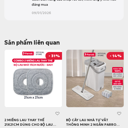
đáng mua
09/01/2026
Sản phẩm liên quan
- 31%
- 14%
2 MIẾNG LAU THAY THẾ
BỘ CÂY LAU NHÀ TỰ VẮT
21X21CM DÙNG CHO BỘ LAU
THÔNG MINH 2 NGĂN PARROTI