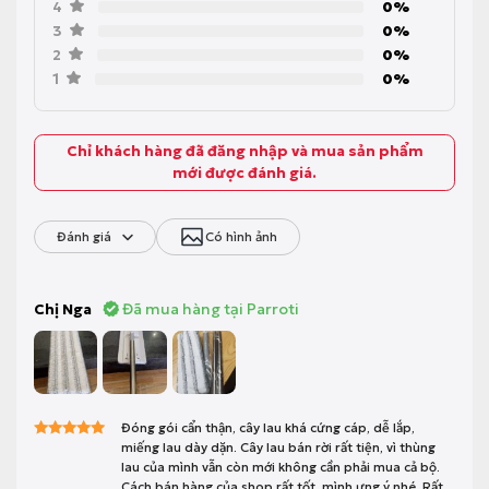
4
0%
3
0%
2
0%
1
0%
Chỉ khách hàng đã đăng nhập và mua sản phẩm
mới được đánh giá.
Đánh giá
Có hình ảnh
Đã mua hàng tại Parroti
Chị Nga
Đóng gói cẩn thận, cây lau khá cứng cáp, dễ lắp,
miếng lau dày dặn. Cây lau bán rời rất tiện, vì thùng
Được xếp
hạng
5
5 sao
lau của mình vẫn còn mới không cần phải mua cả bộ.
Cách bán hàng của shop rất tốt, mình ưng ý nhé. Rất