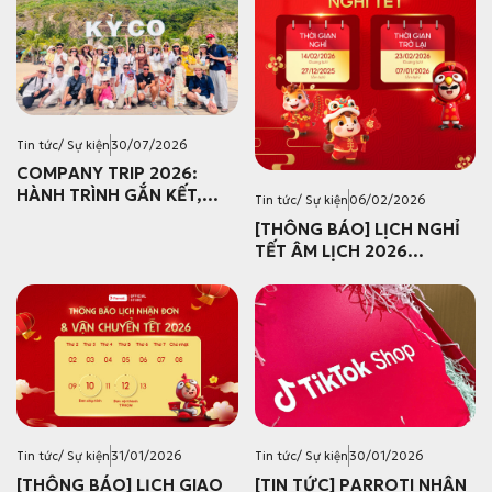
Tin tức/ Sự kiện
30/07/2026
COMPANY TRIP 2026:
HÀNH TRÌNH GẮN KẾT,
Tin tức/ Sự kiện
06/02/2026
CÙNG NHAU TẠO NÊN
[THÔNG BÁO] LỊCH NGHỈ
NHỮNG DẤU ẤN ĐÁNG
TẾT ÂM LỊCH 2026
NHỚ
PARROTI
Tin tức/ Sự kiện
31/01/2026
Tin tức/ Sự kiện
30/01/2026
[THÔNG BÁO] LỊCH GIAO
[TIN TỨC] PARROTI NHẬN