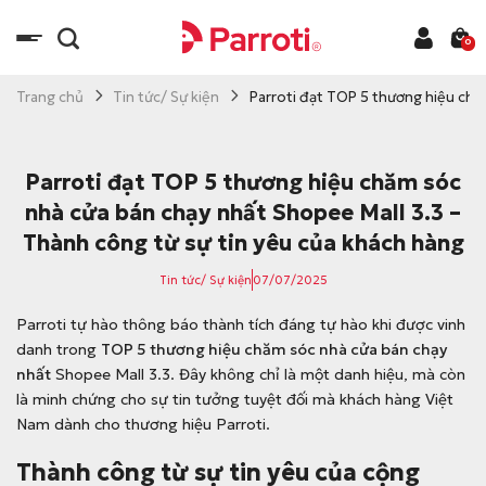
C
h
0
u
y
Trang chủ
Tin tức/ Sự kiện
Parroti đạt TOP 5 thương hiệu chă
ể
n
đ
Parroti đạt TOP 5 thương hiệu chăm sóc
ế
nhà cửa bán chạy nhất Shopee Mall 3.3 –
n
Thành công từ sự tin yêu của khách hàng
n
ộ
Tin tức/ Sự kiện
07/07/2025
i
Parroti tự hào thông báo thành tích đáng tự hào khi được vinh
d
danh trong
TOP 5 thương hiệu chăm sóc nhà cửa bán chạy
u
nhất
Shopee Mall 3.3. Đây không chỉ là một danh hiệu, mà còn
n
là minh chứng cho sự tin tưởng tuyệt đối mà khách hàng Việt
g
Nam dành cho thương hiệu Parroti.
Thành công từ sự tin yêu của cộng