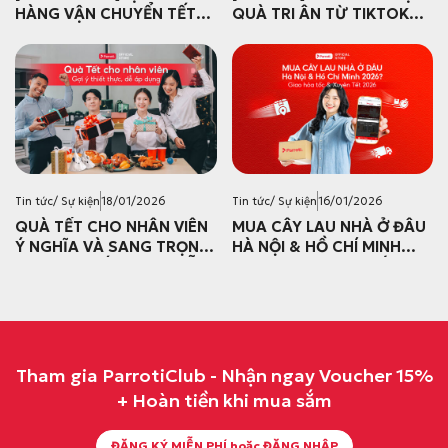
HÀNG VẬN CHUYỂN TẾT
QUÀ TRI ÂN TỪ TIKTOK
ÂM LỊCH 2026 PARROTI
SHOP: TOP SELLER UY TÍN
2026
Tin tức/ Sự kiện
18/01/2026
Tin tức/ Sự kiện
16/01/2026
QUÀ TẾT CHO NHÂN VIÊN
MUA CÂY LAU NHÀ Ở ĐÂU
Ý NGHĨA VÀ SANG TRỌNG
HÀ NỘI & HỒ CHÍ MINH
– GỢI Ý THIẾT THỰC, DỄ
2026? GIAO HỎA TỐC &
ÁP DỤNG
XUYÊN TẾT 2026
Tham gia ParrotiClub - Nhận ngay Voucher 15%
+ Hoàn tiền khi mua sắm
ĐĂNG KÝ MIỄN PHÍ hoặc ĐĂNG NHẬP