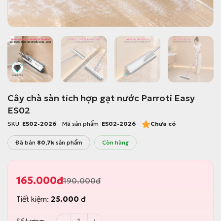
Cây chà sàn tích hợp gạt nước Parroti Easy
ES02
SKU
ES02-2026
Mã sản phẩm
ES02-2026
Chưa có
Đã bán
80,7k
sản phẩm
Còn hàng
165.000
đ
190.000
đ
G
G
i
i
Tiết kiệm:
25.000
đ
á
á
g
h
ố
i
Cây chà sàn tích hợp gạt nước Parroti Easy ES