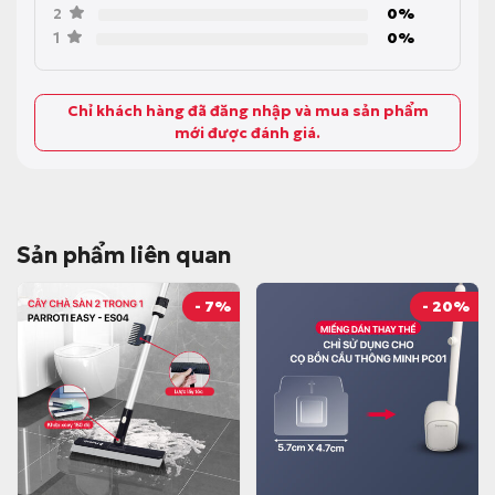
2
0%
Đi kèm lược lấy tóc thông minh: Tách gọn tóc và lông thú cưng
1
0%
dính vào đầu cọ mà không lo bẩn tay.
Chất liệu bền bỉ: Cán inox chắc chắn không gỉ sét, kết hợp
nhựa PP cao cấp và lưỡi gạt silicon siêu bền.
Chỉ khách hàng đã đăng nhập và mua sản phẩm
mới được đánh giá.
Sản phẩm liên quan
- 7%
- 20%