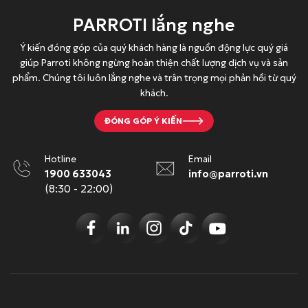
đ
.
0
6
PARROTI lắng nghe
.
0
đ
.
0
Ý kiến đóng góp của quý khách hàng là nguồn động lực quý giá
.
0
giúp Parroti không ngừng hoàn thiện chất lượng dịch vụ và sản
0
0
phẩm. Chúng tôi luôn lắng nghe và trân trọng mọi phản hồi từ quý
đ
0
khách.
.
đ
.
ĐÓNG GÓP Ý KIẾN
Hotline
Email
1900 633043
info@parroti.vn
(8:30 - 22:00)