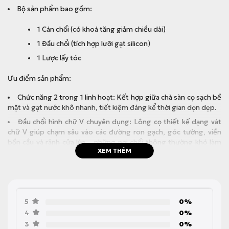
Bộ sản phẩm bao gồm:
1 Cán chổi (có khoá tăng giảm chiều dài)
1 Đầu chổi (tích hợp lưỡi gạt silicon)
1 Lược lấy tóc
Ưu điểm sản phẩm:
Chức năng 2 trong 1 linh hoạt: Kết hợp giữa chà sàn cọ sạch bề
mặt và gạt nước khô nhanh, tiết kiệm đáng kể thời gian dọn dẹp.
Đầu chổi hình chữ V chuyên dụng: Lông cọ thiết kế dạng vát
chữ V giúp chạm sâu vào các đường ron gạch, góc tường, viền
bồn cầu và rãnh cửa lùa – những nơi chổi thông thường khó làm
XEM THÊM
sạch.
Đầu cọ rộng 27cm: Diện tích chà rộng giúp tối ưu tốc độ làm
sạch các bề mặt lớn.
Khớp xoay 180° linh hoạt: Dễ dàng luôn lách vào gầm thấp
5
0%
(gầm tủ, gầm giường, gầm bàn) hay các góc khuất hẹp.
4
0%
Khoá tăng giảm chiều dài cán: Điều chỉnh cán linh hoạt giúp dễ
3
0%
dàng lau chùi kính, tường gạch trên cao