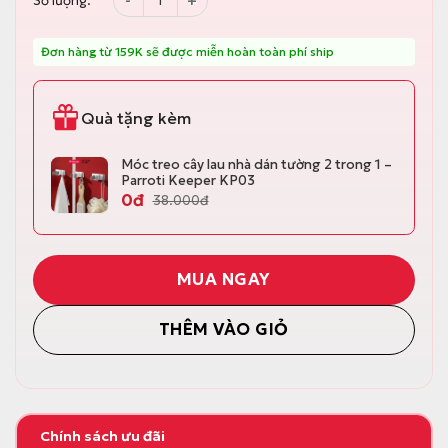
Số lượng:
c
ệ
l
n
à
t
:
ạ
Đơn hàng từ 159K sẽ được miễn hoàn toàn phí ship
1
i
9
l
0
à
.
:
Quà tặng kèm
0
1
0
6
0
5
Móc treo cây lau nhà dán tường 2 trong 1 –
đ
.
Parroti Keeper KP03
.
0
0
đ
38.000
đ
0
0
đ
.
MUA NGAY
THÊM VÀO GIỎ
Chính sách ưu đãi