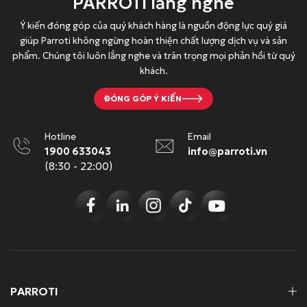
PARROTI lắng nghe
.
0
đ
0
0
.
0
Ý kiến đóng góp của quý khách hàng là nguồn động lực quý giá
giúp Parroti không ngừng hoàn thiện chất lượng dịch vụ và sản
0
0
phẩm. Chúng tôi luôn lắng nghe và trân trọng mọi phản hồi từ quý
đ
đ
khách.
.
.
ĐÓNG GÓP Ý KIẾN
Hotline
Email
1900 633043
info@parroti.vn
(8:30 - 22:00)
PARROTI