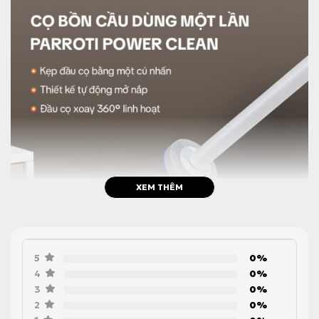
XEM THÊM
5
0%
4
0%
3
0%
2
0%