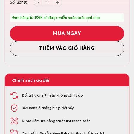
Bộ cọ bồn cầu thông minh 5 trong 1 Parroti Ma
Số lượng:
c
ệ
l
n
à
t
:
ạ
Đơn hàng từ 159K sẽ được miễn hoàn toàn phí ship
2
i
3
l
9
à
MUA NGAY
.
:
0
1
0
9
THÊM VÀO GIỎ HÀNG
0
9
đ
.
.
0
0
0
đ
.
Chính sách ưu đãi
Đổi trả trong 7 ngày không cần lý do
Bảo hành 6 tháng hư gì đổi nấy
Được kiểm tra hàng trước khi thanh toán
Cam kết luôn sẵn hàng linh kiện thay thế trọn đời