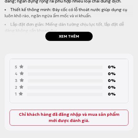
dàng; ngăn đựng rộng rãi phù hợp nhiều loại chai dung dịch.
Thiết kế thông minh: Đáy cốc có lỗ thoát nước giúp dụng cụ
luôn khô ráo, ngăn ngừa ẩm mốc và vi khuẩn.
Lắp đặt đơn giản: Miếng dán tường chịu lực tốt, lắp đặt dễ
dàng không cần khoan đục.
XEM THÊM
5
0%
4
0%
3
0%
2
0%
1
0%
Chỉ khách hàng đã đăng nhập và mua sản phẩm
mới được đánh giá.