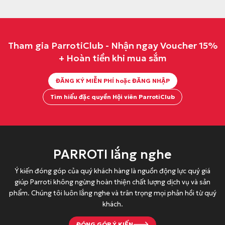
ố
i
ố
i
c
ệ
c
ệ
l
n
l
n
Tham gia ParrotiClub - Nhận ngay Voucher 15%
à
t
à
t
+ Hoàn tiền khi mua sắm
:
ạ
:
ạ
1
i
2
i
ĐĂNG KÝ MIỄN PHÍ hoặc ĐĂNG NHẬP
2
l
5
l
9
à
.
à
Tìm hiểu đặc quyền Hội viên ParrotiClub
.
:
0
:
0
8
0
2
0
8
0
0
0
.
đ
.
PARROTI lắng nghe
đ
0
.
0
.
0
0
Ý kiến đóng góp của quý khách hàng là nguồn động lực quý giá
giúp Parroti không ngừng hoàn thiện chất lượng dịch vụ và sản
0
0
phẩm. Chúng tôi luôn lắng nghe và trân trọng mọi phản hồi từ quý
đ
đ
khách.
.
.
ĐÓNG GÓP Ý KIẾN