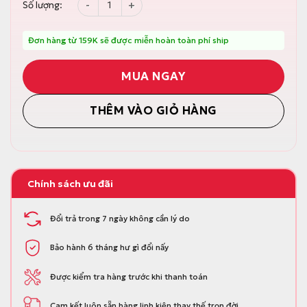
Thùng rác treo tủ bếp có nắp đậy thông minh, 
Số lượng:
c
ệ
l
n
à
t
:
ạ
Đơn hàng từ 159K sẽ được miễn hoàn toàn phí ship
3
i
3
l
9
à
MUA NGAY
.
:
0
2
0
9
THÊM VÀO GIỎ HÀNG
0
9
đ
.
.
0
0
0
đ
.
Chính sách ưu đãi
Đổi trả trong 7 ngày không cần lý do
Bảo hành 6 tháng hư gì đổi nấy
Được kiểm tra hàng trước khi thanh toán
Cam kết luôn sẵn hàng linh kiện thay thế trọn đời