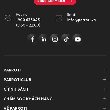
.
ĐÓNG GÓP Ý KIẾN
Hotline
Email
1900 633043
info@parroti.vn
(8:30 - 22:00)
PARROTI
PARROTICLUB
CHÍNH SÁCH
CHĂM SÓC KHÁCH HÀNG
VỀ PARROTI