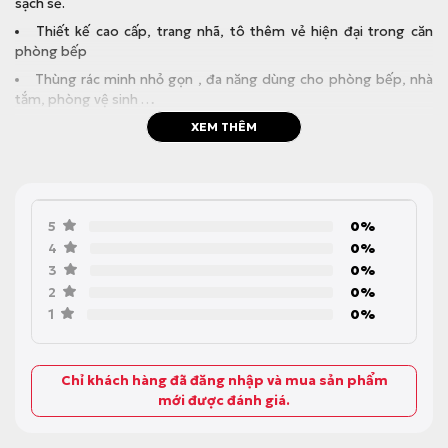
sạch sẽ.
Thiết kế cao cấp, trang nhã, tô thêm vẻ hiện đại trong căn
phòng bếp
Thùng rác minh nhỏ gọn , đa năng dùng cho phòng bếp, nhà
tắm, phòng vệ sinh …
XEM THÊM
Rất tiện tay cho việc nội trợ nấu ăn, chỉ cần gạt, không phải
khom người.
5
0%
4
0%
3
0%
2
0%
1
0%
Chỉ khách hàng đã đăng nhập và mua sản phẩm
mới được đánh giá.