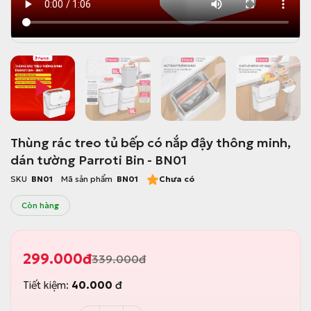
Thùng rác treo tủ bếp có nắp đậy thông minh,
dán tường Parroti Bin - BN01
SKU
BN01
Mã sản phẩm
BN01
Chưa có
Còn hàng
299.000
đ
339.000
đ
G
G
i
i
Tiết kiệm:
40.000
đ
á
á
g
h
ố
i