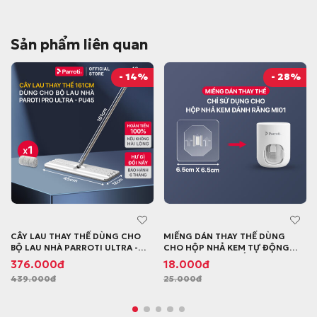
Sản phẩm liên quan
- 14%
- 28%
CÂY LAU THAY THẾ DÙNG CHO
MIẾNG DÁN THAY THẾ DÙNG
BỘ LAU NHÀ PARROTI ULTRA -
CHO HỘP NHẢ KEM TỰ ĐỘNG
PU45
DÁN TƯỜNG CÓ NẮP ĐẬY
G
G
G
G
376.000
đ
18.000
đ
PARROTI MORNING - MI01
439.000
đ
25.000
đ
i
i
i
i
á
á
á
á
g
h
g
h