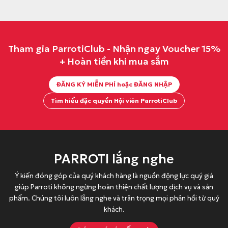
ố
i
ố
i
c
ệ
c
ệ
l
n
l
n
Tham gia ParrotiClub - Nhận ngay Voucher 15%
à
t
à
t
+ Hoàn tiền khi mua sắm
:
ạ
:
ạ
4
i
2
i
ĐĂNG KÝ MIỄN PHÍ hoặc ĐĂNG NHẬP
3
l
5
l
9
à
.
à
Tìm hiểu đặc quyền Hội viên ParrotiClub
.
:
0
:
0
3
0
1
0
7
0
8
0
6
đ
.
PARROTI lắng nghe
đ
.
.
0
Ý kiến đóng góp của quý khách hàng là nguồn động lực quý giá
.
0
0
giúp Parroti không ngừng hoàn thiện chất lượng dịch vụ và sản
0
0
phẩm. Chúng tôi luôn lắng nghe và trân trọng mọi phản hồi từ quý
0
đ
khách.
đ
.