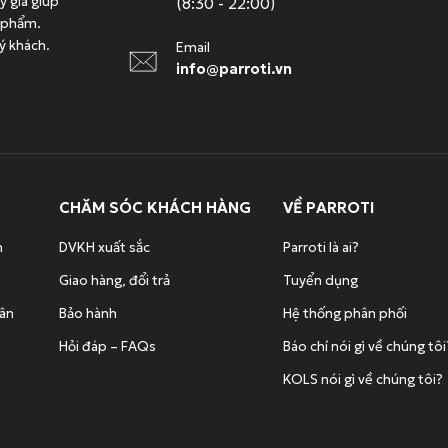
ý giá giúp
(8:30 - 22:00)
0
5
0
6
n phẩm.
đ
.
đ
.
ý khách.
Email
.
0
.
0
info@parroti.vn
0
0
0
0
đ
đ
.
.
CHĂM SÓC KHÁCH HÀNG
VỀ PARROTI
n
DVKH xuất sắc
Parroti là ai?
Giao hàng, đổi trả
Tuyển dụng
hân
Bảo hành
Hệ thống phân phối
Hỏi đáp – FAQs
Báo chí nói gì về chúng tôi
KOLS nói gì về chúng tôi?