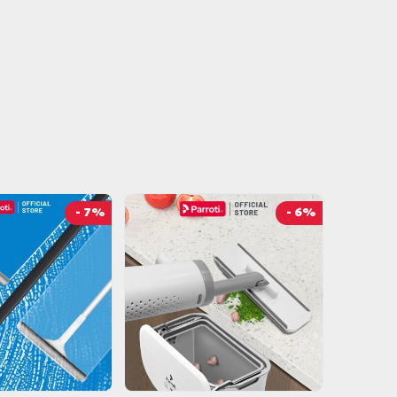
- 7%
- 6%