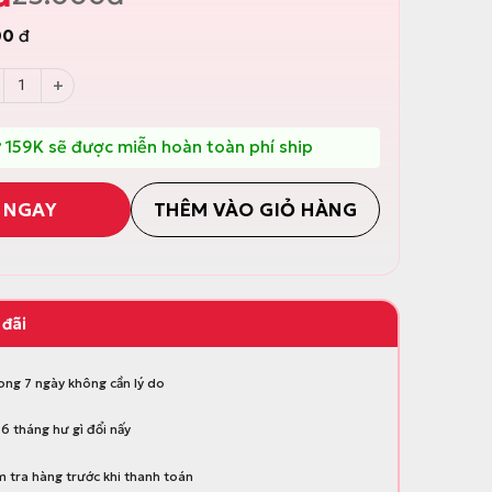
00
đ
ng dán thay thế dùng cho cọ bồn cầu Parroti Silicon – SL02 số
 159K sẽ được miễn hoàn toàn phí ship
 NGAY
THÊM VÀO GIỎ HÀNG
 đãi
rong 7 ngày không cần lý do
6 tháng hư gì đổi nấy
 tra hàng trước khi thanh toán