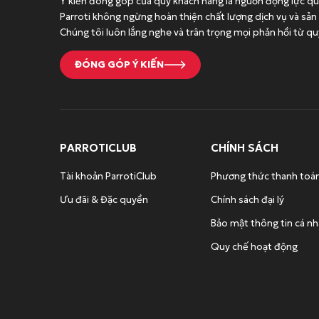
Ý kiến đóng góp của quý khách hàng là nguồn động lực qu
đ
.
Parroti không ngừng hoàn thiện chất lượng dịch vụ và sả
.
0
Chúng tôi luôn lắng nghe và trân trọng mọi phản hồi từ qu
0
0
ĐÓNG GÓP Ý KIẾN
đ
.
PARROTICLUB
CHÍNH SÁCH
Tài khoản ParrotiClub
Phương thức thanh toá
Ưu đãi & Đặc quyền
Chính sách đại lý
Bảo mật thông tin cá n
Quy chế hoạt động