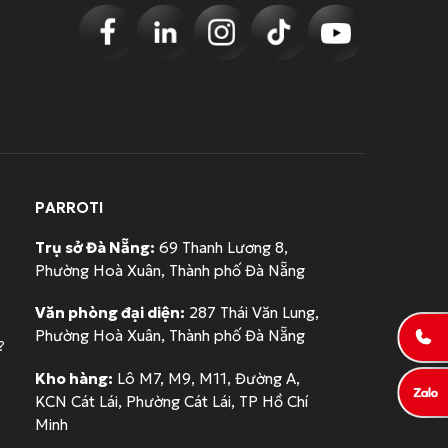
0
5
đ
.
đ
.
.
0
.
0
0
0
0
0
đ
đ
.
.
PARROTI
Trụ sở Đà Nẵng:
69 Thanh Lương 8,
Phường Hoà Xuân, Thành phố Đà Nẵng
Văn phòng đại diện:
287 Thái Văn Lung,
Phường Hoà Xuân, Thành phố Đà Nẵng
?
Kho hàng:
Lô M7, M9, M11, Đường A,
KCN Cát Lái, Phường Cát Lái, TP Hồ Chí
Minh