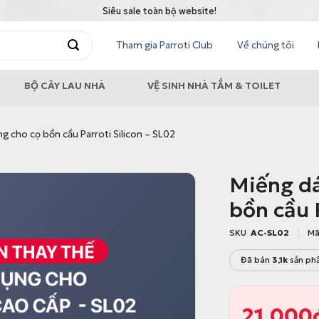
Siêu sale toàn bộ website!
Tham gia Parroti Club
Về chúng tôi
BỘ CÂY LAU NHÀ
VỆ SINH NHÀ TẮM & TOILET
g cho cọ bồn cầu Parroti Silicon – SL02
Miếng dá
bồn cầu 
SKU
AC-SL02
Mã
Đã bán
3,1k
sản ph
21.000