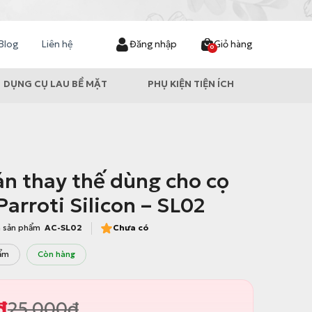
Blog
Liên hệ
Đăng nhập
Giỏ hàng
0
DỤNG CỤ LAU BỀ MẶT
PHỤ KIỆN TIỆN ÍCH
n thay thế dùng cho cọ
Parroti Silicon – SL02
 sản phẩm
AC-SL02
Chưa có
ẩm
Còn hàng
đ
25.000
đ