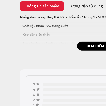
Thông tin sản phẩm
Hướng dẫn sử dụng
Miếng dán tường thay thế bộ cọ bồn cầu 3 trong 1 – SL02
– Chất liệu nhựa PVC trong suốt
– Keo dán siêu chắc
– Bạn cần thay thế miếng dán hay đổi vị trí, dán lỗi
XEM THÊM
5
4
3
2
1