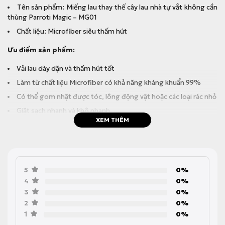
Tên sản phẩm: Miếng lau thay thế cây lau nhà tự vắt không cần
thùng Parroti Magic – MG01
Chất liệu: Microfiber siêu thấm hút
Ưu điểm sản phẩm:
Vải lau dày dặn và thấm hút tốt
Làm từ chất liệu Microfiber có khả năng kháng khuẩn 99%
Có thể gom nhặt được tóc, lông động vật hoặc các loại rác nhỏ
Giặt sạch nhanh và khô nhanh
XEM THÊM
5
0%
4
0%
3
0%
2
0%
1
0%