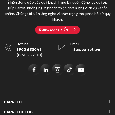
Ý kiến đóng góp của quý khách hàng là nguồn động lực quý giá
0
.
0
giúp Parroti không ngừng hoàn thiện chất lượng dịch vụ và sản
0
0
phẩm. Chúng tôi luôn lắng nghe và trân trọng mọi phản hồi từ quý
đ
0
khách.
.
đ
.
ĐÓNG GÓP Ý KIẾN
Hotline
Email
1900 633043
info@parroti.vn
(8:30 - 22:00)
PARROTI
PARROTICLUB