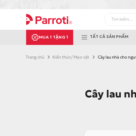
C
h
T
u
ì
y
m
ể
k
TẤT CẢ SẢN PHẨM
MUA 1 TẶNG 1
i
n
ế
đ
m
ế
:
Trang chủ
Kiến thức/ Mẹo vặt
Cây lau nhà cho ngư
n
n
ộ
i
Cây lau n
d
u
n
g