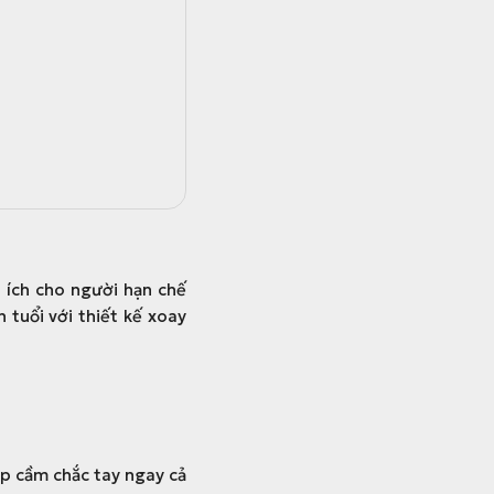
 ích cho người hạn chế
 tuổi với thiết kế xoay
úp cầm chắc tay ngay cả