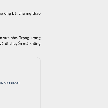
úp ông bà, cha mẹ thao
ắn vừa nhẹ. Trọng lượng
y và di chuyển mà không
ÙNG PARROTI