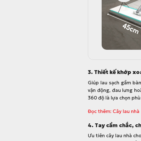
3. Thiết kế khớp x
Giúp lau sạch gầm bàn
vận động, đau lưng hoặ
360 độ là lựa chọn phù
Đọc thêm: Cây lau nhà
4. Tay cầm chắc, c
Ưu tiên cây lau nhà ch