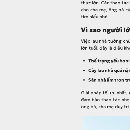
thức lớn. Các thao tác
cho cha mẹ, ông bà c
tìm hiểu nhé!
Vì sao người lớ
Việc lau nhà tưởng chừ
lớn tuổi, đây là điều k
Thể trạng yếu hơn:
Cây lau nhà quá nặ
Sàn nhà ẩm trơn tr
Giải pháp tối ưu nhất,
đảm bảo thao tác nhẹ n
ông bà, cha mẹ duy trì