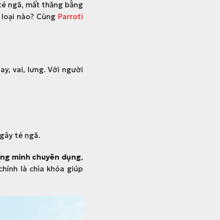
 té ngã, mất thăng bằng
 loại nào
? Cùng
Parroti
y, vai, lưng. Với người
gây té ngã.
ông minh chuyên dụng
,
chính là chìa khóa giúp