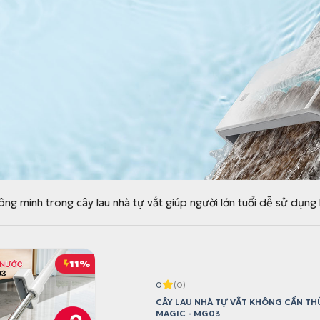
ông minh trong cây lau nhà tự vắt giúp người lớn tuổi dễ sử dụn
11%
0
(0)
CÂY LAU NHÀ TỰ VẮT KHÔNG CẦN TH
MAGIC - MG03