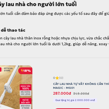
ây lau nhà cho người lớn tuổi
 lớn tuổi cần đảm bảo đáp ứng được các yếu tố sau đây để gi
 dễ thao tác
n cây lau nhà thân inox rỗng hoặc nhựa chịu lực, vừa chắc ch
lau nhà cho người lớn tuổi là dưới 1,2kg, giúp dễ nâng, xoa
18%
0
(0)
CÂY LAU NHÀ TỰ VẮT KHÔNG CẦN TH
MAGIC - MG01
G
G
287.000
đ
349.000
đ
i
i
Quà tặng trị giá 2.000.000 vnđ
á
á