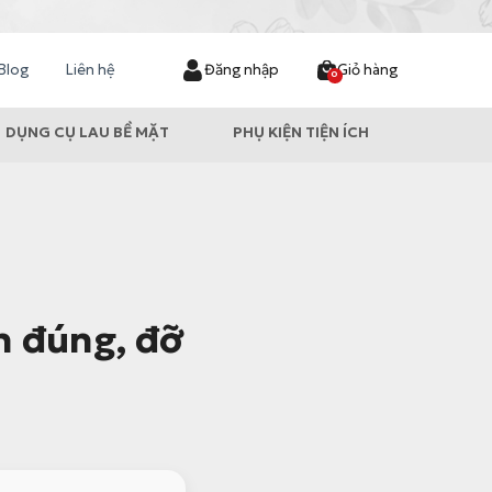
Blog
Liên hệ
Đăng nhập
Giỏ hàng
0
DỤNG CỤ LAU BỀ MẶT
PHỤ KIỆN TIỆN ÍCH
n đúng, đỡ