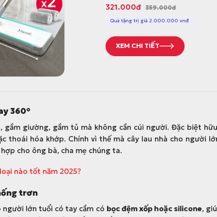
G
G
321.000
đ
359.000
đ
i
i
Quà tặng trị giá 2.000.000 vnđ
á
á
g
h
XEM CHI TIẾT
ố
i
c
ệ
l
n
à
t
:
ạ
oay 360°
3
i
5
l
, gầm giường, gầm tủ mà không cần cúi người. Đặc biệt hữu
9
à
c thoái hóa khớp. Chính vì thế mà cây lau nhà cho người lớn
.
:
 hợp cho ông bà, cha mẹ chúng ta.
0
3
0
2
 loại nào tốt năm 2025?
0
1
hống trơn
đ
.
.
0
o người lớn tuổi có tay cầm có
bọc đệm xốp hoặc silicone
, gi
0