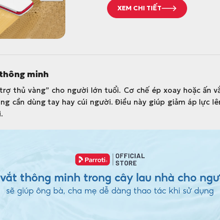
g
h
XEM CHI TIẾT
ố
i
c
ệ
l
n
à
t
:
ạ
t thông minh
3
i
4
l
“trợ thủ vàng” cho người lớn tuổi. Cơ chế ép xoay hoặc ấn v
9
à
 cần dùng tay hay cúi người. Điều này giúp giảm áp lực lên
.
:
.
0
2
0
8
0
7
đ
.
.
0
0
0
đ
.