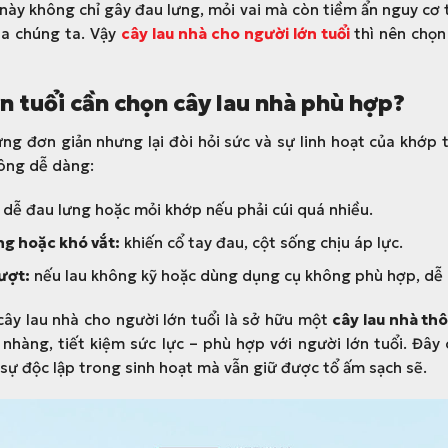
 này không chỉ gây đau lưng, mỏi vai mà còn tiềm ẩn nguy cơ
ủa chúng ta. Vậy
cây lau nhà cho người lớn tuổi
thì nên chọn
n tuổi cần chọn cây lau nhà phù hợp?
ng đơn giản nhưng lại đòi hỏi sức và sự linh hoạt của khớp ta
hông dễ dàng:
dễ đau lưng hoặc mỏi khớp nếu phải cúi quá nhiều.
ng hoặc khó vắt:
khiến cổ tay đau, cột sống chịu áp lực.
ượt:
nếu lau không kỹ hoặc dùng dụng cụ không phù hợp, dễ 
 cây lau nhà cho người lớn tuổi là sở hữu một
cây lau nhà th
hàng, tiết kiệm sức lực – phù hợp với người lớn tuổi. Đây 
 sự độc lập trong sinh hoạt mà vẫn giữ được tổ ấm sạch sẽ.