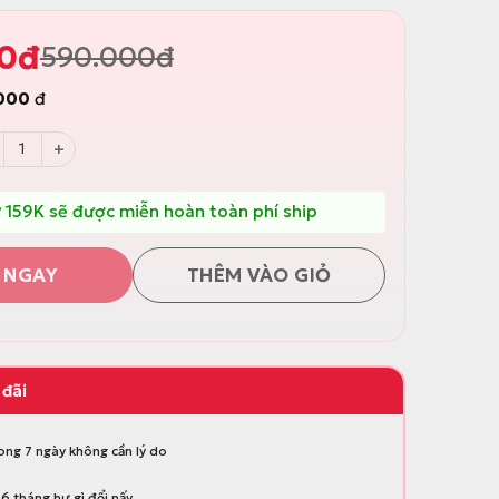
0
đ
590.000
đ
000
đ
để đồ đa năng có bánh xe Parroti Caddy - PC4T, PC3T số lượng
 159K sẽ được miễn hoàn toàn phí ship
 NGAY
THÊM VÀO GIỎ
 đãi
rong 7 ngày không cần lý do
6 tháng hư gì đổi nấy