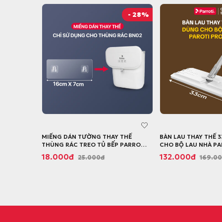
- 28%
MIẾNG DÁN TƯỜNG THAY THẾ
BÀN LAU THAY THẾ 
THÙNG RÁC TREO TỦ BẾP PARROTI
CHO BỘ LAU NHÀ PA
BIN - BN02
PR01
G
G
G
G
18.000
đ
132.000
đ
25.000
đ
169.0
i
i
i
i
á
á
á
á
g
h
g
h
ố
i
ố
i
c
ệ
c
ệ