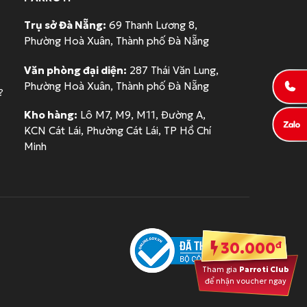
Trụ sở Đà Nẵng:
69 Thanh Lương 8,
Phường Hoà Xuân, Thành phố Đà Nẵng
Văn phòng đại diện:
287 Thái Văn Lung,
Phường Hoà Xuân, Thành phố Đà Nẵng
?
Kho hàng:
Lô M7, M9, M11, Đường A,
KCN Cát Lái, Phường Cát Lái, TP Hồ Chí
Minh
đ
30.000
Tham gia
Parroti Club
để nhận voucher ngay