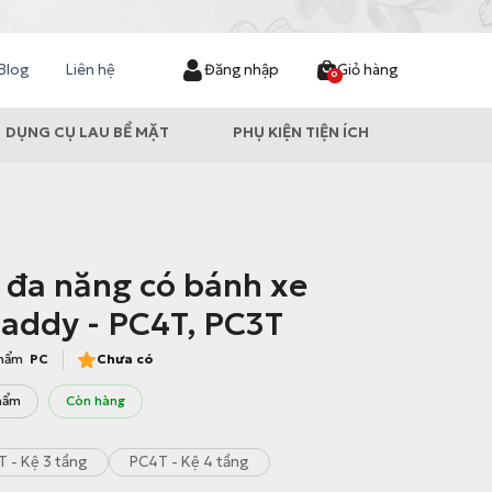
Blog
Liên hệ
Đăng nhập
Giỏ hàng
0
DỤNG CỤ LAU BỀ MẶT
PHỤ KIỆN TIỆN ÍCH
 đa năng có bánh xe
Caddy - PC4T, PC3T
phẩm
PC
Chưa có
hẩm
Còn hàng
 - Kệ 3 tầng
PC4T - Kệ 4 tầng