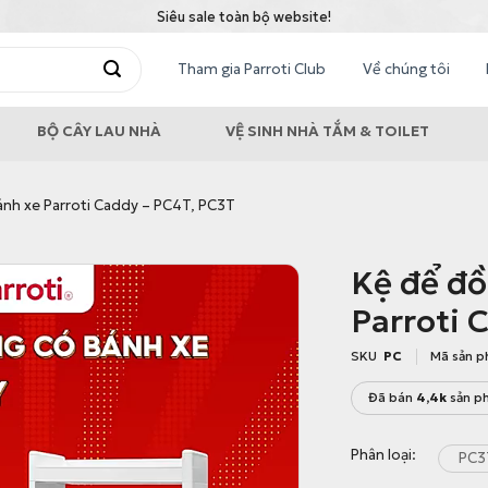
Siêu sale toàn bộ website!
Tham gia Parroti Club
Về chúng tôi
BỘ CÂY LAU NHÀ
VỆ SINH NHÀ TẮM & TOILET
ánh xe Parroti Caddy – PC4T, PC3T
Kệ để đồ
Parroti 
SKU
PC
Mã sản 
Đã bán
4,4k
sản p
Phân loại
PC3T