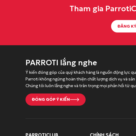
l
n
l
n
Tham gia Parroti
à
t
à
t
:
ạ
:
ạ
ĐĂNG KÝ
2
i
1
i
5
l
6
l
.
à
9
à
0
:
.
:
0
1
0
1
PARROTI lắng nghe
0
8
0
3
Ý kiến đóng góp của quý khách hàng là nguồn động lực qu
đ
.
0
2
Parroti không ngừng hoàn thiện chất lượng dịch vụ và sả
.
0
đ
.
Chúng tôi luôn lắng nghe và trân trọng mọi phản hồi từ qu
0
.
0
0
0
ĐÓNG GÓP Ý KIẾN
đ
0
.
đ
.
PARROTICLUB
CHÍNH SÁCH