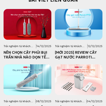
BÀI VIẾT LIÊN QUAN
Trải nghiệm từ khách
14/12/2025
Trải nghiệm từ khách
12/12/2025
hàng
hàng
NÊN CHỌN CÂY PHỦI BỤI
[MỚI 2025] REVIEW CÂY
TRẦN NHÀ NÀO DỌN TẾT?
GẠT NƯỚC PARROTI
SO SÁNH PARROTI SK01 &
FT01: CÓ ĐÁNG MUA
SK02 CHI TIẾT
KHÔNG?
Trải nghiệm từ khách
08/12/2025
Trải nghiệm từ khách
04/12/2025