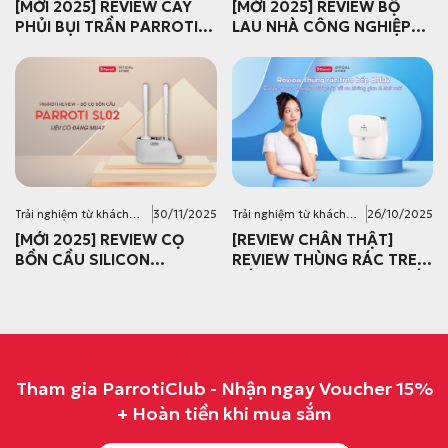
hàng
hàng
[MỚI 2025] REVIEW CÂY
[MỚI 2025] REVIEW BỘ
PHỦI BỤI TRẦN PARROTI
LAU NHÀ CÔNG NGHIỆP
SK01: CÓ ĐÁNG MUA
PARROTI PU45: CÓ ĐÁNG
KHÔNG?
MUA?
Trải nghiệm từ khách
30/11/2025
Trải nghiệm từ khách
26/10/2025
hàng
hàng
[MỚI 2025] REVIEW CỌ
[REVIEW CHÂN THẬT]
BỒN CẦU SILICON
REVIEW THÙNG RÁC TREO
PARROTI SL02: CÓ ĐÁNG
BẾP BN02: GIẢI PHÁP TIẾT
MUA KHÔNG?
KIỆM DIỆN TÍCH CHO CĂN
BẾP HIỆN ĐẠI
Tham gia ParrotiClub - Nhận ngay Voucher 15%
+ Hoàn tiền khi mua sắm