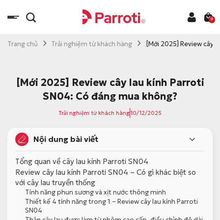
C
h
0
u
y
Trang chủ
Trải nghiệm từ khách hàng
[Mới 2025] Review cây l
ể
n
đ
[Mới 2025] Review cây lau kính Parroti
ế
SN04: Có đáng mua không?
n
Trải nghiệm từ khách hàng
10/12/2025
n
ộ
Nội dung bài viết
i
d
Tổng quan về cây lau kính Parroti SN04
u
Review cây lau kính Parroti SN04 – Có gì khác biệt so
n
với cây lau truyền thống
g
Tính năng phun sương và xịt nước thông minh
Thiết kế 4 tính năng trong 1 – Review cây lau kính Parroti
SN04
Thân cây lau được làm từ nhôm cao cấp, điều chỉnh độ dài