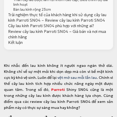
linh hoạt
Bàn lau kính rộng 23cm
Trải nghiệm thực tế của khách hàng khi sử dụng cây lau
kính Parroti SN04 – Review cây lau kính Parroti SN04
Cây lau kính Parroti SN04 phù hợp với những ai?
Review cây lau kính Parroti SN04 – Giá bán và nơi mua
chính hãng
Kết luận
Khi nhắc đến lau kính không ít người ngao ngán thở dài.
Không chỉ về sự mệt mỏi khi dọn dẹp mà còn vì bề mặt kính
cực kỳ khó vệ sinh. Luôn để lại
vệt mờ sau mỗi lần lau
. Chính vì
thế cây lau kính tích hợp nhiều chức năng ngày một được
quan tâm. Trong số đó,
Parroti
Shiny SN04 cũng là một
trong những cây lau kính được khách hàng lựa chọn. Cùng
điểm qua các
review cây lau kính Parroti SN04
để xem sản
phẩm này có thực sự sáng mua hay không?