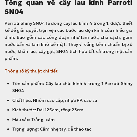
Tổng quan về cây lau kính Parroti
SN04
Parroti Shiny SN04 là dòng cây lau kính 4 trong 1, được thiết
kế để giải quyết trọn vẹn các bước lau dọn kính của nhiều gia
đình. Bao gồm các công đoạn như làm ướt, chà sạch, gom
nước bẩn và làm khô bề mặt. Thay vì cồng kềnh chuẩn bị xô
nước, khăn lau, cây gạt, SN04 tích hợp tất cả trong một sản
phẩm.
Thông số kỹ thuật chi tiết
Tên sản phẩm: Cây lau chùi kính 4 trong 1 Parroti Shiny
SN04
Chất liệu: Nhôm cao cấp, nhựa PP, cao su
Kích thước: Dài 125cm, rộng 23cm
Màu sắc: Trắng, xám
Trọng lượng: Cầm nhẹ tay, dễ thao tác