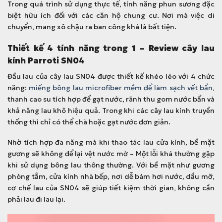
Trong quá trình sử dụng thực tế, tính năng phun sương đặc
biệt hữu ích đối với các căn hộ chung cư. Nơi mà việc di
chuyển, mang xô chậu ra ban công khá là bất tiện.
Thiết kế 4 tính năng trong 1 – Review cây lau
kính Parroti SN04
Đầu lau của cây lau SN04 được thiết kế khéo léo với 4 chức
năng:
miếng bông lau microfiber mềm để làm sạch vết bẩn
,
thanh cao su tích hợp để gạt nước, rãnh thu gom nước bẩn và
khả năng lau khô hiệu quả. Trong khi các cây lau kính truyền
thống thì chỉ có thể chà hoặc gạt nước đơn giản.
Nhờ tích hợp đa năng mà khi thao tác lau cửa kính, bề mặt
gương sẽ không để lại vệt nước mờ – Một lỗi khá thường gặp
khi sử dụng bông lau thông thường. Với bề mặt như gương
phòng tắm, cửa kính nhà bếp, nơi dễ bám hơi nước, dầu mỡ,
cơ chế lau của SN04 sẽ giúp tiết kiệm thời gian, không cần
phải lau đi lau lại.