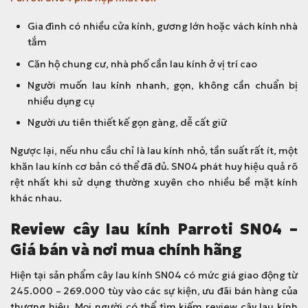
5
l
9
à
Gia đình có nhiều cửa kính, gương lớn hoặc vách kính nhà
.
:
tắm
0
3
Căn hộ chung cư, nhà phố cần lau kính ở vị trí cao
0
2
0
1
Người muốn lau kính nhanh, gọn, không cần chuẩn bị
đ
.
nhiều dụng cụ
.
0
Người ưu tiên thiết kế gọn gàng, dễ cất giữ
0
0
Ngược lại, nếu nhu cầu chỉ là lau kính nhỏ, tần suất rất ít, một
đ
khăn lau kính cơ bản có thể đã đủ. SN04 phát huy hiệu quả rõ
.
rệt nhất khi sử dụng thường xuyên cho nhiều bề mặt kính
khác nhau.
Review cây lau kính Parroti SN04 –
Giá bán và nơi mua chính hãng
Hiện tại sản phẩm cây lau kính SN04 có mức giá giao động từ
245.000 – 269.000 tùy vào các sự kiện, ưu đãi bán hàng của
thương hiệu. Mọi người có thể tìm kiếm review cây lau kính