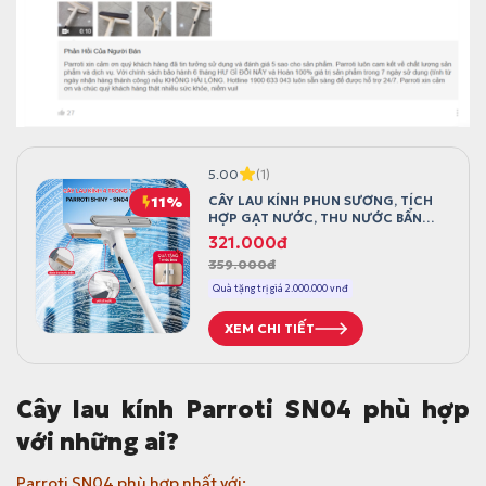
5.00
(1)
11%
CÂY LAU KÍNH PHUN SƯƠNG, TÍCH
HỢP GẠT NƯỚC, THU NƯỚC BẨN
PARROTI SHINY SN04
G
G
321.000
đ
359.000
đ
i
i
á
á
Quà tặng trị giá 2.000.000 vnđ
g
h
XEM CHI TIẾT
ố
i
c
ệ
l
n
Cây lau kính Parroti SN04 phù hợp
à
t
với những ai?
:
ạ
3
i
Parroti SN04 phù hợp nhất với: