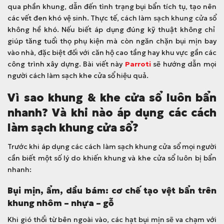
qua phần khung, dẫn đến tình trạng bụi bẩn tích tụ, tạo nên
các vết đen khó vệ sinh. Thực tế,
cách làm sạch khung cửa sổ
không hề khó. Nếu biết áp dụng đúng kỹ thuật không chỉ
giúp tăng tuổi thọ phụ kiện mà còn ngăn chặn bụi mịn bay
vào nhà, đặc biệt đối với căn hộ cao tầng hay khu vực gần các
công trình xây dựng. Bài viết này
Parroti
sẽ hướng dẫn mọi
người cách làm sạch khe cửa sổ hiệu quả.
Vì sao khung & khe cửa sổ luôn bẩn
nhanh? Và khi nào áp dụng các cách
làm sạch khung cửa sổ?
Trước khi áp dụng các cách làm sạch khung cửa sổ mọi người
cần biết một số lý do khiến khung và khe cửa sổ luôn bị bẩn
nhanh:
Bụi mịn, ẩm, dầu bám: cơ chế tạo vệt bẩn trên
khung nhôm – nhựa – gỗ
Khi gió thổi từ bên ngoài vào, các hạt bụi mịn sẽ va chạm với