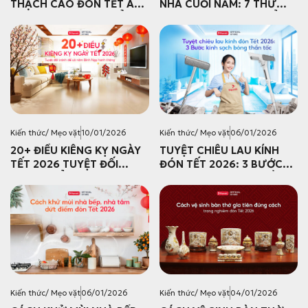
THẠCH CAO ĐÓN TẾT AN
NHÀ CUỐI NĂM: 7 THỨ
TOÀN, KHÔNG BỤI BẨN
PHẢI VỨT BỎ NGAY ĐỂ
RƠI XUỐNG SÀN
RƯỚC TÀI LỘC VÀO NHÀ
TẾT 2026
Kiến thức/ Mẹo vặt
10/01/2026
Kiến thức/ Mẹo vặt
06/01/2026
20+ ĐIỀU KIÊNG KỴ NGÀY
TUYỆT CHIÊU LAU KÍNH
TẾT 2026 TUYỆT ĐỐI
ĐÓN TẾT 2026: 3 BƯỚC
TRÁNH ĐỂ CẢ NĂM BÍNH
KÍNH SẠCH BÓNG THẦN
NGỌ HANH THÔNG
TỐC
Kiến thức/ Mẹo vặt
06/01/2026
Kiến thức/ Mẹo vặt
04/01/2026