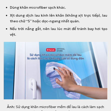
0
:
Dùng khăn microfiber sạch khác.
0
8
0
3
Xịt dung dịch lau kính lên khăn (không xịt trực tiếp), lau
đ
.
theo chữ “S” hoặc dọc-ngang nhất quán.
.
0
Nếu trời nắng gắt, nên lau lúc mát để tránh bay hơi tạo
0
vệt.
0
đ
.
Ảnh:
Sử dụng khăn microfiber mềm để lau là cách làm sạch