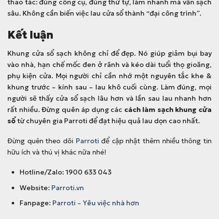
thao tác: đúng công cụ, đúng thứ tự, làm nhanh mà vẫn sạch
sâu. Không cần biến việc lau cửa sổ thành “đại công trình”.
Kết luận
Khung cửa sổ sạch không chỉ để đẹp. Nó giúp giảm bụi bay
vào nhà, hạn chế mốc đen ở rãnh và kéo dài tuổi thọ gioăng,
phụ kiện cửa. Mọi người chỉ cần nhớ một nguyên tắc khe &
khung trước – kính sau – lau khô cuối cùng. Làm đúng, mọi
người sẽ thấy cửa sổ sạch lâu hơn và lần sau lau nhanh hơn
rất nhiều. Đừng quên áp dụng các
cách làm sạch khung cửa
sổ
từ chuyên gia Parroti để đạt hiệu quả lau dọn cao nhất.
Đừng quên theo dõi
Parroti
để cập nhật thêm nhiều thông tin
hữu ích và thú vị khác nữa nhé!
Hotline/Zalo: 1900 633 043
Website:
Parroti.vn
Fanpage:
Parroti – Yêu việc nhà hơn