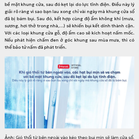
bề mặt khung cửa, sau đó kẹt lại do lực tĩnh điện. Điều này lý
giải rõ ràng vì sao bạn lau xong chỉ vài ngày mà khung cửa sổ
đã bị bám bụi. Sau đó, kết hợp cùng độ ẩm không khí (mưa,
sương, hơi thở trong nhà,…) sẽ khiến bụi kết dính thành cặn.
Với các loại khung cửa gỗ, độ ẩm cao sẽ kích hoạt nấm mốc.
Nếu phát hiện chấm đen ở góc khung sau mùa mưa, thì có
thể bảo tử nấm đã phát triển.
Ảnh:
Gió thổi từ bên ngoài vào kéo theo bụi mịn sẽ làm cửa sổ,