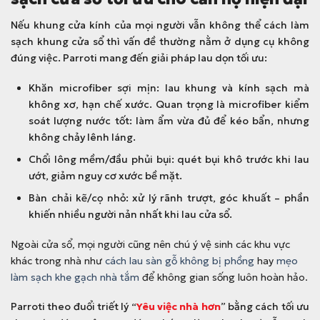
Nếu khung cửa kính của mọi người vẫn không thể cách làm
sạch khung cửa sổ thì vấn đề thường nằm ở dụng cụ không
đúng việc. Parroti mang đến giải pháp lau dọn tối ưu:
Khăn microfiber sợi mịn: lau khung và kính sạch mà
không xơ, hạn chế xước. Quan trọng là microfiber kiểm
soát lượng nước tốt: làm ẩm vừa đủ để kéo bẩn, nhưng
không chảy lênh láng.
Chổi lông mềm/đầu phủi bụi: quét bụi khô trước khi lau
ướt, giảm nguy cơ xước bề mặt.
Bàn chải kẽ/cọ nhỏ: xử lý rãnh trượt, góc khuất – phần
khiến nhiều người nản nhất khi lau cửa sổ.
Ngoài cửa sổ, mọi người cũng nên chú ý vệ sinh các khu vực
khác trong nhà như
cách lau sàn gỗ không bị phồng
hay
mẹo
làm sạch khe gạch nhà tắm
để không gian sống luôn hoàn hảo.
Parroti theo đuổi triết lý “
Yêu việc nhà hơn
” bằng cách tối ưu