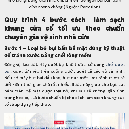
nhớ lau lại bằng khăn microfiber mềm để ngăn bụi bẩn bám
dính nhanh chóng (Nguồn: Parroti.vn)
Quy trình 4 bước cách làm sạch
khung cửa sổ tối ưu theo chuẩn
chuyên gia vệ sinh nhà cửa
Bước 1 – Loại bỏ bụi bẩn bề mặt đúng kỹ thuật
để tránh xước bằng chổi lông mềm
Đừng vội lau ướt. Hãy quét bụi khô trước, sử dụng
chổi quét
bụi
, quét từ mép trên xuống dưới, quét cả các gờ và rãnh.
Nếu có máy hút bụi đầu khe, hút qua một lượt rãnh trượt sẽ
tiết kiệm thời gian chà rất nhiều. Bước này giúp cho bụi, cát
bám trên bề mặt được loại bỏ, khi lau sẽ không gặp tình
trạng kéo bụi. Là bước chuẩn bị cho cách làm sạch khung cửa
sổ sẽ áp dụng tiếp theo.