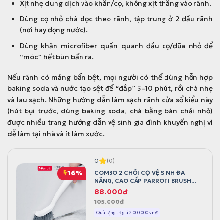
0
1
Xịt nhẹ dung dịch vào khăn/cọ, không xịt thẳng vào rãnh.
0
7
Dùng cọ nhỏ chà dọc theo rãnh, tập trung ở 2 đầu rãnh
0
6
(nơi hay đọng nước).
đ
.
.
0
Dùng khăn microfiber quấn quanh đầu cọ/đũa nhỏ để
0
“móc” hết bùn bẩn ra.
0
Nếu rãnh có mảng bẩn bệt, mọi người có thể dùng hỗn hợp
đ
baking soda và nước tạo sệt để “đắp” 5–10 phút, rồi chà nhẹ
.
và lau sạch. Những hướng dẫn làm sạch rãnh cửa sổ kiểu này
(hút bụi trước, dùng baking soda, chà bằng bàn chải nhỏ)
được nhiều trang hướng dẫn vệ sinh gia đình khuyến nghị vì
dễ làm tại nhà và ít làm xước.
0
(0)
16%
COMBO 2 CHỔI CỌ VỆ SINH ĐA
NĂNG, CAO CẤP PARROTI BRUSH
CR02
G
G
88.000
đ
105.000
đ
i
i
á
á
Quà tặng trị giá 2.000.000 vnđ