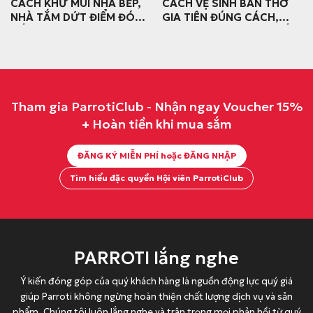
CÁCH KHỬ MÙI NHÀ BẾP,
CÁCH VỆ SINH BÀN THỜ
NHÀ TẮM DỨT ĐIỂM ĐÓN
GIA TIÊN ĐÚNG CÁCH,
TẾT 2026
TRANG NGHIÊM ĐÓN TẾT
2026
Tham gia ParrotiClub - Nhận ngay Voucher 15%
+ Hoàn tiền khi mua sắm
ĐĂNG KÝ MIỄN PHÍ hoặc ĐĂNG NHẬP
Tìm hiểu đặc quyền Hội viên ParrotiClub
PARROTI lắng nghe
Ý kiến đóng góp của quý khách hàng là nguồn động lực quý giá
giúp Parroti không ngừng hoàn thiện chất lượng dịch vụ và sản
phẩm. Chúng tôi luôn lắng nghe và trân trọng mọi phản hồi từ quý