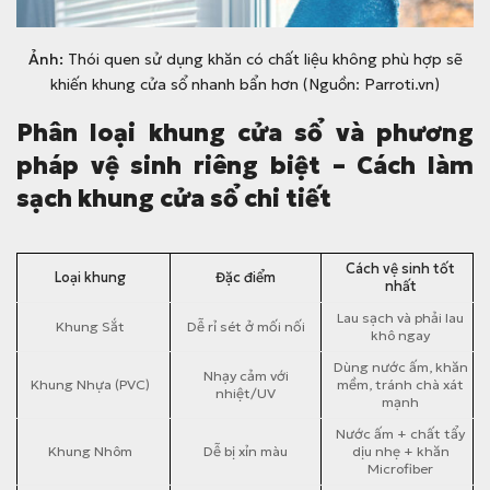
Ảnh:
Thói quen sử dụng khăn có chất liệu không phù hợp sẽ
khiến khung cửa sổ nhanh bẩn hơn (Nguồn: Parroti.vn)
Phân loại khung cửa sổ và phương
pháp vệ sinh riêng biệt – Cách làm
sạch khung cửa sổ chi tiết
Cách vệ sinh tốt
Loại khung
Đặc điểm
nhất
Lau sạch và phải lau
Khung Sắt
Dễ rỉ sét ở mối nối
khô ngay
Dùng nước ấm, khăn
Nhạy cảm với
Khung Nhựa (PVC)
mềm, tránh chà xát
nhiệt/UV
mạnh
Nước ấm + chất tẩy
Khung Nhôm
Dễ bị xỉn màu
dịu nhẹ + khăn
Microfiber