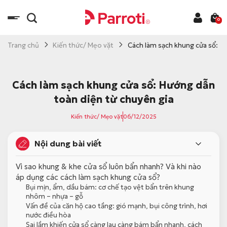
C
h
0
u
y
Trang chủ
Kiến thức/ Mẹo vặt
Cách làm sạch khung cửa sổ: H
ể
n
đ
Cách làm sạch khung cửa sổ: Hướng dẫn
ế
toàn diện từ chuyên gia
n
Kiến thức/ Mẹo vặt
06/12/2025
n
ộ
Nội dung bài viết
i
d
Vì sao khung & khe cửa sổ luôn bẩn nhanh? Và khi nào
u
áp dụng các cách làm sạch khung cửa sổ?
n
Bụi mịn, ẩm, dầu bám: cơ chế tạo vệt bẩn trên khung
g
nhôm – nhựa – gỗ
Vấn đề của căn hộ cao tầng: gió mạnh, bụi công trình, hơi
nước điều hòa
Sai lầm khiến cửa sổ càng lau càng bám bẩn nhanh, cách