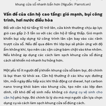
khung cửa sổ nhanh bẩn hơn (Nguồn: Parroti.vn)
Vấn đề của căn hộ cao tầng: gió mạnh, bụi công
trình, hơi nước điều hòa
Đối với căn hộ từ tầng 10 trở lên, cửa kính thường chịu áp lực
gió cao gấp 2-3 lần so với các căn hộ ở tầng thấp. Gió mạnh
khiến bụi xây dựng từ công trình lân cận bay vào các rãnh
trượt cửa sổ. Nếu để qua đêm thì lớp bụi sẽ phản ứng với độ
ẩm không khí, tạo nên các cặn cứng bám chặt vào khe nhôm.
Nếu không áp dụng các cách làm sạch khung cửa sổ đúng
cách sẽ khiến nó nhanh hư hỏng hơn.
Một yếu tố ít người để ý khiến khung cửa sổ bám bụi, đó chính
là bụi than từ khói xe. Căn hộ thường ở các khu vực đường
lớn, mỗi ngày đều tiếp xúc khí thải động cơ diesel, hạt carbon
nano trong khói bám vào khung cửa, tạo nên các lớp đen
dính, rất khó để vệ sinh nếu không có
dụng cụ vệ sinh cho
căn hộ
phù hợp. Đó chính là lý do mà mọi người cần lựa chọn
dụng cụ và cách làm sạch khung cửa sổ đúng cách.