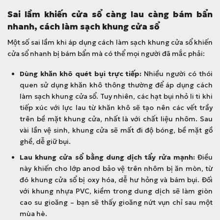
Sai lầm khiến cửa sổ càng lau càng bám bẩn
nhanh, cách làm sạch khung cửa sổ
Một số sai lầm khi áp dụng cách làm sạch khung cửa sổ
khiến
cửa sổ nhanh bị bám bẩn mà có thể mọi người đã mắc phải:
Dùng khăn khô quét bụi trực tiếp:
Nhiều người có thói
quen sử dụng khăn khô thông thường để áp dụng cách
làm sạch khung cửa sổ. Tuy nhiên, các hạt bụi nhỏ li ti khi
tiếp xúc với lực lau từ khăn khô sẽ tạo nên các vết trầy
trên bề mặt khung cửa, nhất là với chất liệu nhôm. Sau
vài lần vệ sinh, khung cửa sẽ mất đi độ bóng, bề mặt gồ
ghề, dễ giữ bụi.
Lau khung cửa sổ bằng dung dịch tẩy rửa mạnh:
Điều
này khiến cho lớp anod bảo vệ trên nhôm bị ăn mòn, từ
đó khung cửa sổ bị oxy hóa, dễ hư hỏng và bám bụi. Đối
với khung nhựa PVC, kiềm trong dung dịch sẽ làm giòn
cao su gioăng – bạn sẽ thấy gioăng nứt vụn chỉ sau một
mùa hè.