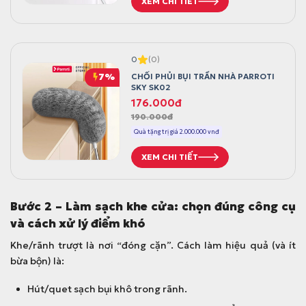
XEM CHI TIẾT
ố
i
c
ệ
l
n
à
t
0
(0)
:
ạ
7%
CHỔI PHỦI BỤI TRẦN NHÀ PARROTI
2
i
SKY SK02
G
G
176.000
đ
9
l
190.000
đ
i
i
9
à
á
á
Quà tặng trị giá 2.000.000 vnđ
.
:
g
h
0
2
XEM CHI TIẾT
ố
i
0
6
c
ệ
0
5
l
n
đ
.
Bước 2 – Làm sạch khe cửa: chọn đúng công cụ
à
t
.
0
và cách xử lý điểm khó
:
ạ
0
1
i
0
Khe/rãnh trượt là nơi “đóng cặn”. Cách làm hiệu quả (và ít
9
l
đ
bừa bộn) là:
0
à
.
Hút/quet sạch bụi khô trong rãnh.
.
: