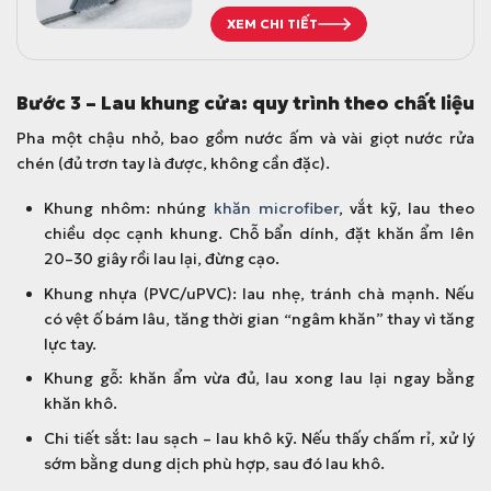
g
h
XEM CHI TIẾT
ố
i
c
ệ
l
n
Bước 3 – Lau khung cửa: quy trình theo chất liệu
à
t
:
ạ
Pha một chậu nhỏ, bao gồm nước ấm và vài giọt nước rửa
1
i
chén (đủ trơn tay là được, không cần đặc).
0
l
Khung nhôm: nhúng
khăn microfiber
, vắt kỹ, lau theo
5
à
chiều dọc cạnh khung. Chỗ bẩn dính, đặt khăn ẩm lên
.
:
20–30 giây rồi lau lại, đừng cạo.
0
8
0
8
Khung nhựa (PVC/uPVC): lau nhẹ, tránh chà mạnh. Nếu
0
.
có vệt ố bám lâu, tăng thời gian “ngâm khăn” thay vì tăng
đ
0
lực tay.
.
0
Khung gỗ: khăn ẩm vừa đủ, lau xong lau lại ngay bằng
0
khăn khô.
đ
Chi tiết sắt: lau sạch – lau khô kỹ. Nếu thấy chấm rỉ, xử lý
.
sớm bằng dung dịch phù hợp, sau đó lau khô.