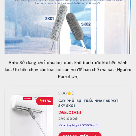
Ảnh:
Sử dụng chổi phụi bụi quét khô bụi trước khi tiến hành
lau. Ưu tiên chọn các loại sợi san hô để hạn chế ma sát (Nguồn:
Parroti.vn)
5.00
(1)
11%
CÂY PHỦI BỤI TRẦN NHÀ PARROTI
SKY SK01
G
G
265.000
đ
299.000
đ
i
i
á
á
Quà tặng trị giá 2.000.000 vnđ
g
h