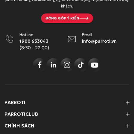
khách.
ĐÓNG GÓP Ý KIẾN
Hotline
Email
1900 633043
info@parroti.vn
(8:30 - 22:00)
PARROTI
PARROTICLUB
CHÍNH SÁCH