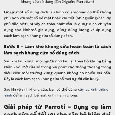
khung cửa sổ đúng đắn (Nguồn: Parroti.vn)
Lưu ý:
một số dung dịch lau kính có amoniac có thể không
phù hợp với một số bề mặt hoặc chi tiết (như gioăng/các lớp
phủ đặc biệt), vì vậy an toàn nhất vẫn là dung dịch chuyên
dụng cho kính/đồ gia dụng, dùng đúng lượng và áp dụng
cách làm sạch khung cửa sổ đúng cách.
Bước 5 – Làm khô khung cửa hoàn toàn là cách
làm sạch khung cửa sổ đúng cách
Sau khi lau xong, mọi người nhớ lau lại toàn bộ khung bằng
khăn khô. Mở cửa sổ trong vài phút cho thông thoáng trong
điều kiện môi trường xung quanh không có nhiều bụi bẩn.
Đây là cách làm sạch khung cửa sổ mọi người cần lưu ý.
Sau khi vệ sinh khung cửa, bạn có thể dùng
cây lau kính thông
minh
để làm sạch bề mặt kính nhanh chóng.
Giải pháp từ Parroti – Dụng cụ làm
sạch cửa sổ tối ưu cho căn hộ hiện đại