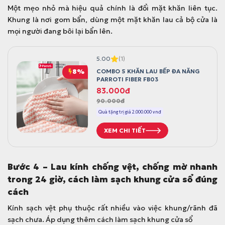
Một mẹo nhỏ mà hiệu quả chính là đổi mặt khăn liên tục.
Khung là nơi gom bẩn, dùng một mặt khăn lau cả bộ cửa là
mọi người đang bôi lại bẩn lên.
5.00
(1)
8%
COMBO 5 KHĂN LAU BẾP ĐA NĂNG
PARROTI FIBER FB03
G
G
83.000
đ
90.000
đ
i
i
á
á
Quà tặng trị giá 2.000.000 vnđ
g
h
XEM CHI TIẾT
ố
i
c
ệ
l
n
Bước 4 – Lau kính chống vệt, chống mờ nhanh
à
t
trong 24 giờ, cách làm sạch khung cửa sổ đúng
:
ạ
cách
9
i
0
l
Kính sạch vệt phụ thuộc rất nhiều vào việc khung/rãnh đã
.
à
sạch chưa. Áp dụng thêm cách làm sạch khung cửa sổ